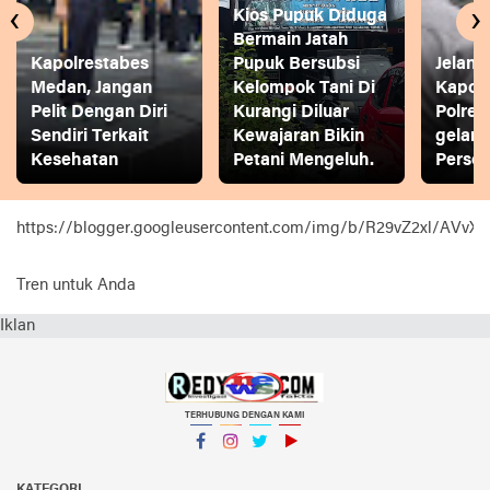
‹
›
Kios Pupuk Diduga
Bermain Jatah
Kapolrestabes
Pupuk Bersubsi
Jelang
Medan, Jangan
Kelompok Tani Di
Kapol
Pelit Dengan Diri
Kurangi Diluar
Polres
Sendiri Terkait
Kewajaran Bikin
gelar
Kesehatan
Petani Mengeluh.
Person
https://blogger.googleusercontent.com/img/b/R29vZ2xl
Tren untuk Anda
Iklan
TERHUBUNG DENGAN KAMI
Facebook
Instagram
Twitter
YouTube
KATEGORI