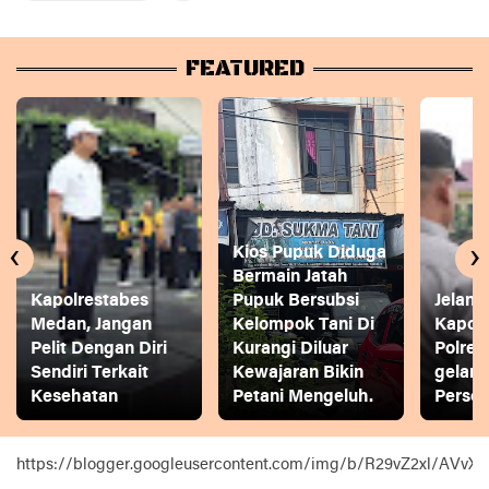
FEATURED
‹
›
Kios Pupuk Diduga
Bermain Jatah
Kapolrestabes
Pupuk Bersubsi
Jelang
Medan, Jangan
Kelompok Tani Di
Kapol
Pelit Dengan Diri
Kurangi Diluar
Polres
Sendiri Terkait
Kewajaran Bikin
gelar
Kesehatan
Petani Mengeluh.
Person
https://blogger.googleusercontent.com/img/b/R29vZ2xl