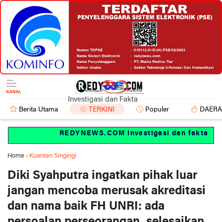
Investigasi dan Fakta
Berita Utama
TERKINI
Populer
DAER
REDYNEWS.COM Investigasi dan fakta
Home
›
Kuantan Singingi
Diki Syahputra ingatkan pihak luar
jangan mencoba merusak akreditasi
dan nama baik FH UNRI: ada
persoalan perseorangan, selesaikan