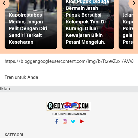
‹
›
Kios Pupuk Diduga
Bermain Jatah
Kapolrestabes
Pupuk Bersubsi
Jelang
Medan, Jangan
Kelompok Tani Di
Kapol
Pelit Dengan Diri
Kurangi Diluar
Polres
Sendiri Terkait
Kewajaran Bikin
gelar
Kesehatan
Petani Mengeluh.
Person
https://blogger.googleusercontent.com/img/b/R29vZ2xl
Tren untuk Anda
Iklan
TERHUBUNG DENGAN KAMI
Facebook
Instagram
Twitter
YouTube
KATEGORI