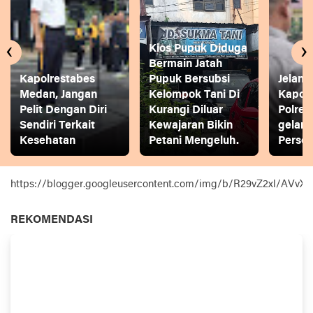
‹
›
Kios Pupuk Diduga
Bermain Jatah
Kapolrestabes
Pupuk Bersubsi
Jelang
Medan, Jangan
Kelompok Tani Di
Kapol
Pelit Dengan Diri
Kurangi Diluar
Polres
Sendiri Terkait
Kewajaran Bikin
gelar
Kesehatan
Petani Mengeluh.
Person
https://blogger.googleusercontent.com/img/b/R29vZ2xl
REKOMENDASI