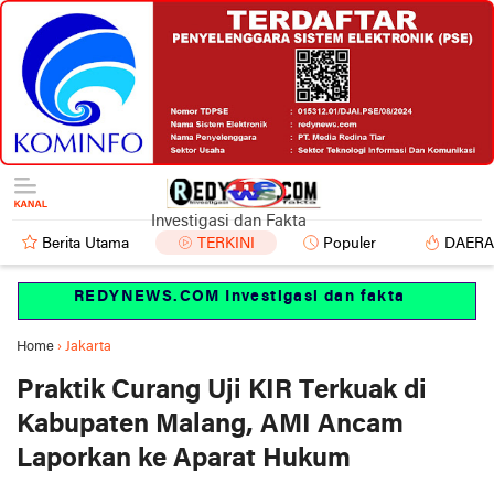
Investigasi dan Fakta
Berita Utama
TERKINI
Populer
DAER
REDYNEWS.COM Investigasi dan fakta
Home
›
Jakarta
Praktik Curang Uji KIR Terkuak di
Kabupaten Malang, AMI Ancam
Laporkan ke Aparat Hukum