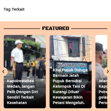
Tag Terkait
FEATURED
‹
›
Kios Pupuk Diduga
Bermain Jatah
Kapolrestabes
Pupuk Bersubsi
Jelang
Medan, Jangan
Kelompok Tani Di
Kapol
Pelit Dengan Diri
Kurangi Diluar
Polres
Sendiri Terkait
Kewajaran Bikin
gelar
Kesehatan
Petani Mengeluh.
Person