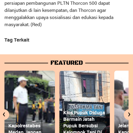
persiapan pembangunan PLTN Thorcon 500 dapat
dilanjutkan di lain kesempatan, dan Thorcon agar
menggalakkan upaya sosialisasi dan edukasi kepada
masyarakat. (Red)
Tag Terkait
FEATURED
‹
›
Kios Pupuk Diduga
Bermain Jatah
Kapolrestabes
Pupuk Bersubsi
Jelang
Medan, Jangan
Kelompok Tani Di
Kapol