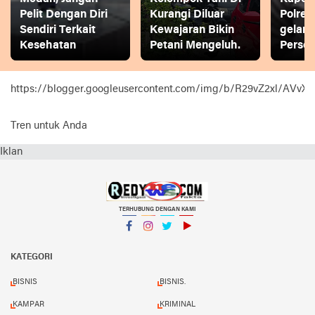
Pelit Dengan Diri
Kurangi Diluar
Polres
Sendiri Terkait
Kewajaran Bikin
gelar
Kesehatan
Petani Mengeluh.
Person
https://blogger.googleusercontent.com/img/b/R29vZ2xl
Tren untuk Anda
Iklan
TERHUBUNG DENGAN KAMI
Facebook
Instagram
Twitter
YouTube
KATEGORI
BISNIS
BISNIS.
KAMPAR
KRIMINAL