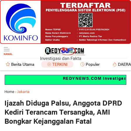
Investigasi dan Fakta
Berita Utama
TERKINI
Populer
DAER
REDYNEWS.COM Investigasi dan
Home
›
Jakarta
Ijazah Diduga Palsu, Anggota DPRD
Kediri Terancam Tersangka, AMI
Bongkar Kejanggalan Fatal