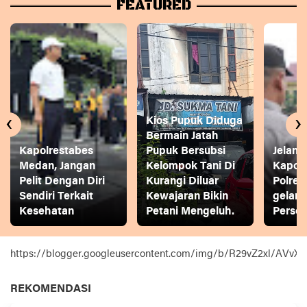
FEATURED
‹
›
Kios Pupuk Diduga
Bermain Jatah
Kapolrestabes
Pupuk Bersubsi
Jelang
Medan, Jangan
Kelompok Tani Di
Kapol
Pelit Dengan Diri
Kurangi Diluar
Polres
Sendiri Terkait
Kewajaran Bikin
gelar
Kesehatan
Petani Mengeluh.
Person
https://blogger.googleusercontent.com/img/b/R29vZ2xl
REKOMENDASI