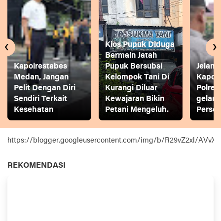
‹
›
Kios Pupuk Diduga
Bermain Jatah
Kapolrestabes
Pupuk Bersubsi
Jelang
Medan, Jangan
Kelompok Tani Di
Kapol
Pelit Dengan Diri
Kurangi Diluar
Polres
Sendiri Terkait
Kewajaran Bikin
gelar
Kesehatan
Petani Mengeluh.
Person
https://blogger.googleusercontent.com/img/b/R29vZ2xl
REKOMENDASI