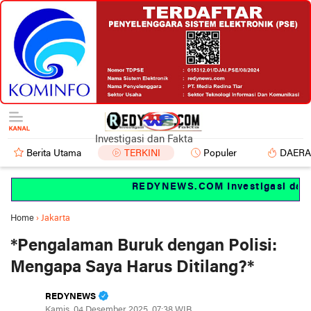
Investigasi dan Fakta
Berita Utama
TERKINI
Populer
DAER
REDYNEWS.COM Investigasi dan fa
Home
›
Jakarta
*Pengalaman Buruk dengan Polisi:
Mengapa Saya Harus Ditilang?*
REDYNEWS
Kamis, 04 Desember 2025, 07:38 WIB