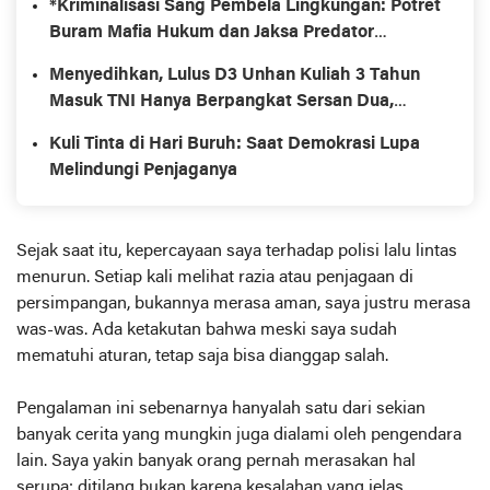
*Kriminalisasi Sang Pembela Lingkungan: Potret
Buram Mafia Hukum dan Jaksa Predator
Keadilan*
Menyedihkan, Lulus D3 Unhan Kuliah 3 Tahun
Masuk TNI Hanya Berpangkat Sersan Dua,
Setara Lulusan SMU.
Kuli Tinta di Hari Buruh: Saat Demokrasi Lupa
Melindungi Penjaganya
Sejak saat itu, kepercayaan saya terhadap polisi lalu lintas
menurun. Setiap kali melihat razia atau penjagaan di
persimpangan, bukannya merasa aman, saya justru merasa
was-was. Ada ketakutan bahwa meski saya sudah
mematuhi aturan, tetap saja bisa dianggap salah.
Pengalaman ini sebenarnya hanyalah satu dari sekian
banyak cerita yang mungkin juga dialami oleh pengendara
lain. Saya yakin banyak orang pernah merasakan hal
serupa: ditilang bukan karena kesalahan yang jelas,