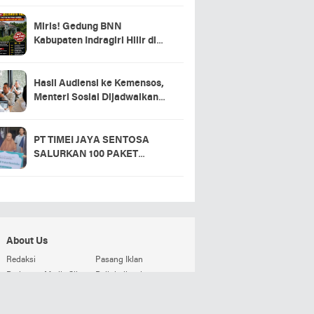
Miris! Gedung BNN
Kabupaten Indragiri Hilir di
Sei Beringin Diduga Tak
Pernah Beroperasi, Warga
Pertanyakan Pemanfaatan
Hasil Audiensi ke Kemensos,
Aset Negara
Menteri Sosial Dijadwalkan
Hadir di Pacu Jalur 2026 dan
Resmikan Sekolah Rakyat
Kuansing
PT TIMEI JAYA SENTOSA
SALURKAN 100 PAKET
SEMBAKO DI DESA LOGAS
HILIR, KEPALA DESA
UCAPKAN TERIMA KASIH
About Us
Redaksi
Pasang Iklan
Pedoman Media Siber
Beli detikweb
Terms and Conditions