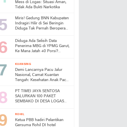
Mess di Logas: Situasi Aman,
Tidak Ada Bukti Narkotika
Miris! Gedung BNN Kabupaten
Indragiri Hilir di Sei Beringin
Diduga Tak Pernah Beroperasi,
Warga Pertanyakan
Pemanfaatan Aset Negara
Diduga Ada Selisih Data
Penerima MBG di YPMG Garut,
Ke Mana Jatah 40 Porsi?
Publik Desak SPPG Beri
Penjelasan
KUANSING
Demi Lancarnya Pacu Jalur
Nasional, Camat Kuantan
Tengah: Kesehatan Anak Pacu
Harga Mati
PT TIMEI JAYA SENTOSA
SALURKAN 100 PAKET
SEMBAKO DI DESA LOGAS
HILIR, KEPALA DESA
UCAPKAN TERIMA KASIH
ROHIL
Ketua PBB hadiri Pelantikan
Gersuma Rohil DI hotel