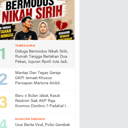
TEMBILAHAN
Diduga Bermodus Nikah Sirih,
Rumah Tangga Bertahan Dua
Pekan, Jujuran Rp40 Juta Jadi
Sorotan
Mantap Dan Tegas Gereja
GKPI Jemaat Khusus
Persiapan Marturia Ambil
Langkah Melaksanakan Ibadah
Pertama lebih Awal
Baru 4 Bulan Jabat, Kasat
Reskrim Siak AKP Raja
Kosmos Dizolimi..? Padahal Ini
Bukti Kinerjanya
KUANTAN SINGINGI
Usai Berita Viral, Polisi Gerebek