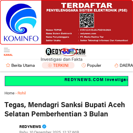
Investigasi dan Fakta
Berita Utama
TERKINI
Populer
DAER
REDYNEWS.COM Investigasi dan
Home
›
Rohil
Tegas, Mendagri Sanksi Bupati Aceh
Selatan Pemberhentian 3 Bulan
REDYNEWS
Rabu, 10 Desember 2025, 12:37 WIB