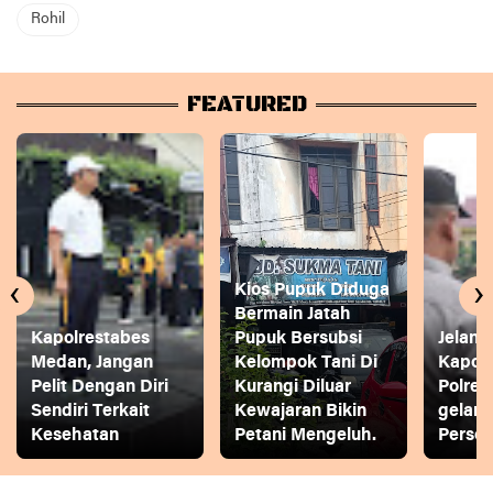
Rohil
FEATURED
‹
›
Kios Pupuk Diduga
Bermain Jatah
Kapolrestabes
Pupuk Bersubsi
Jelang
Medan, Jangan
Kelompok Tani Di
Kapol
Pelit Dengan Diri
Kurangi Diluar
Polres
Sendiri Terkait
Kewajaran Bikin
gelar
Kesehatan
Petani Mengeluh.
Person