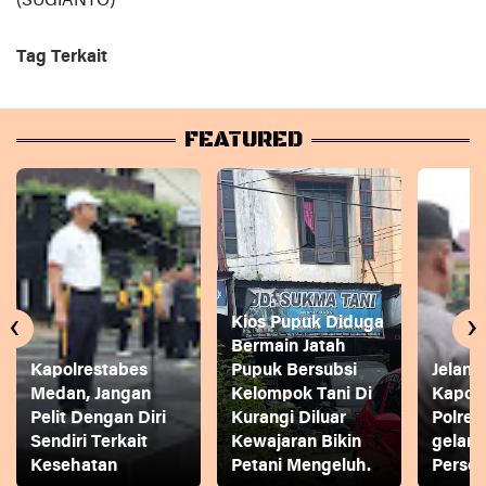
(SUGIANTO)
Tag Terkait
FEATURED
‹
›
Kios Pupuk Diduga
Bermain Jatah
Kapolrestabes
Pupuk Bersubsi
Jelang
Medan, Jangan
Kelompok Tani Di
Kapol
Pelit Dengan Diri
Kurangi Diluar
Polres
Sendiri Terkait
Kewajaran Bikin
gelar
Kesehatan
Petani Mengeluh.
Person