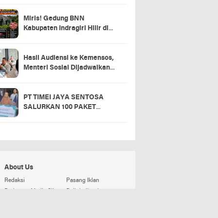
Miris! Gedung BNN
Kabupaten Indragiri Hilir di
Sei Beringin Diduga Tak
Pernah Beroperasi, Warga
Pertanyakan Pemanfaatan
Hasil Audiensi ke Kemensos,
Aset Negara
Menteri Sosial Dijadwalkan
Hadir di Pacu Jalur 2026 dan
Resmikan Sekolah Rakyat
Kuansing
PT TIMEI JAYA SENTOSA
SALURKAN 100 PAKET
SEMBAKO DI DESA LOGAS
HILIR, KEPALA DESA
UCAPKAN TERIMA KASIH
About Us
Redaksi
Pasang Iklan
Pedoman Media Siber
Beli detikweb
Terms and Conditions