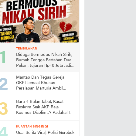
TEMBILAHAN
Diduga Bermodus Nikah Sirih,
Rumah Tangga Bertahan Dua
Pekan, Jujuran Rp40 Juta Jadi
Sorotan
Mantap Dan Tegas Gereja
GKPI Jemaat Khusus
Persiapan Marturia Ambil
Langkah Melaksanakan Ibadah
Pertama lebih Awal
Baru 4 Bulan Jabat, Kasat
Reskrim Siak AKP Raja
Kosmos Dizolimi..? Padahal Ini
Bukti Kinerjanya
KUANTAN SINGINGI
Usai Berita Viral, Polisi Gerebek