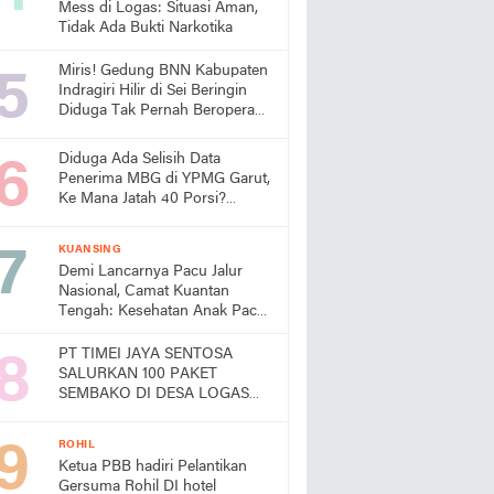
Mess di Logas: Situasi Aman,
Tidak Ada Bukti Narkotika
Miris! Gedung BNN Kabupaten
Indragiri Hilir di Sei Beringin
Diduga Tak Pernah Beroperasi,
Warga Pertanyakan
Pemanfaatan Aset Negara
Diduga Ada Selisih Data
Penerima MBG di YPMG Garut,
Ke Mana Jatah 40 Porsi?
Publik Desak SPPG Beri
Penjelasan
KUANSING
Demi Lancarnya Pacu Jalur
Nasional, Camat Kuantan
Tengah: Kesehatan Anak Pacu
Harga Mati
PT TIMEI JAYA SENTOSA
SALURKAN 100 PAKET
SEMBAKO DI DESA LOGAS
HILIR, KEPALA DESA
UCAPKAN TERIMA KASIH
ROHIL
Ketua PBB hadiri Pelantikan
Gersuma Rohil DI hotel