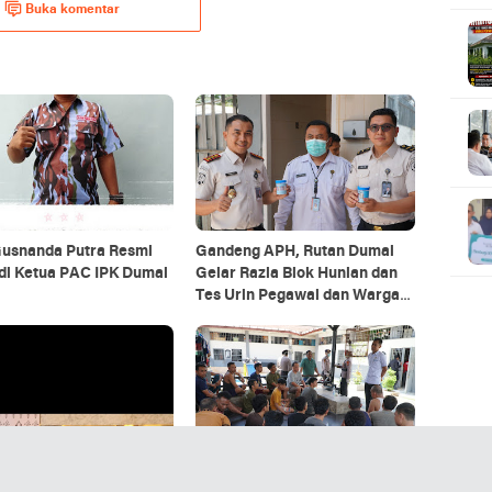
Buka komentar
Gusnanda Putra Resmi
Gandeng APH, Rutan Dumai
di Ketua PAC IPK Dumai
Gelar Razia Blok Hunian dan
Tes Urin Pegawai dan Warga
Binaan
paran Berbuah Manis:
Komitmen Zero Halinar, Rutan