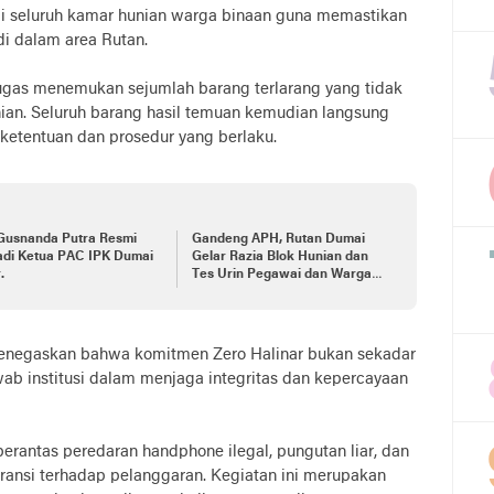
di seluruh kamar hunian warga binaan guna memastikan
di dalam area Rutan.
tugas menemukan sejumlah barang terlarang yang tidak
ian. Seluruh barang hasil temuan kemudian langsung
ketentuan dan prosedur yang berlaku.
 Gusnanda Putra Resmi
Gandeng APH, Rutan Dumai
adi Ketua PAC IPK Dumai
Gelar Razia Blok Hunian dan
.
Tes Urin Pegawai dan Warga
Binaan
menegaskan bahwa komitmen Zero Halinar bukan sekadar
ab institusi dalam menjaga integritas dan kepercayaan
antas peredaran handphone ilegal, pungutan liar, dan
eransi terhadap pelanggaran. Kegiatan ini merupakan