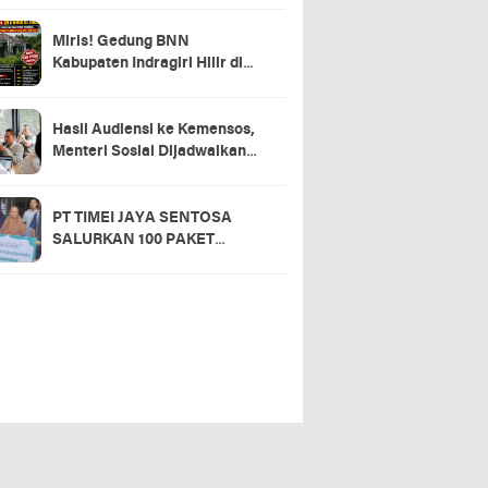
Miris! Gedung BNN
Kabupaten Indragiri Hilir di
Sei Beringin Diduga Tak
Pernah Beroperasi, Warga
Pertanyakan Pemanfaatan
Hasil Audiensi ke Kemensos,
Aset Negara
Menteri Sosial Dijadwalkan
Hadir di Pacu Jalur 2026 dan
Resmikan Sekolah Rakyat
Kuansing
PT TIMEI JAYA SENTOSA
SALURKAN 100 PAKET
SEMBAKO DI DESA LOGAS
HILIR, KEPALA DESA
UCAPKAN TERIMA KASIH