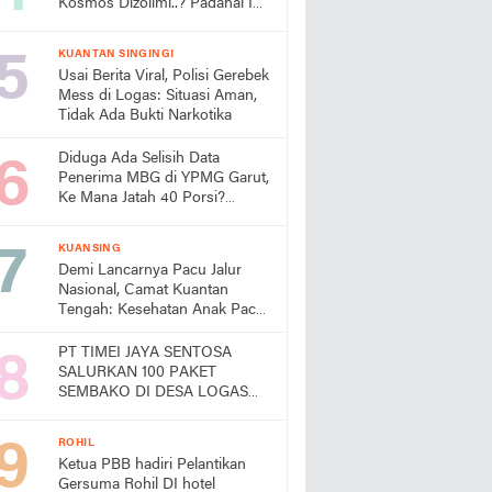
Kosmos Dizolimi..? Padahal Ini
Bukti Kinerjanya
KUANTAN SINGINGI
Usai Berita Viral, Polisi Gerebek
Mess di Logas: Situasi Aman,
Tidak Ada Bukti Narkotika
Diduga Ada Selisih Data
Penerima MBG di YPMG Garut,
Ke Mana Jatah 40 Porsi?
Publik Desak SPPG Beri
Penjelasan
KUANSING
Demi Lancarnya Pacu Jalur
Nasional, Camat Kuantan
Tengah: Kesehatan Anak Pacu
Harga Mati
PT TIMEI JAYA SENTOSA
SALURKAN 100 PAKET
SEMBAKO DI DESA LOGAS
HILIR, KEPALA DESA
UCAPKAN TERIMA KASIH
ROHIL
Ketua PBB hadiri Pelantikan
Gersuma Rohil DI hotel