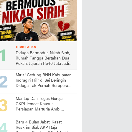
TEMBILAHAN
Diduga Bermodus Nikah Sirih,
Rumah Tangga Bertahan Dua
Pekan, Jujuran Rp40 Juta Jadi
Sorotan
Miris! Gedung BNN Kabupaten
Indragiri Hilir di Sei Beringin
Diduga Tak Pernah Beroperasi,
Warga Pertanyakan
Pemanfaatan Aset Negara
Mantap Dan Tegas Gereja
GKPI Jemaat Khusus
Persiapan Marturia Ambil
Langkah Melaksanakan Ibadah
Pertama lebih Awal
Baru 4 Bulan Jabat, Kasat
Reskrim Siak AKP Raja