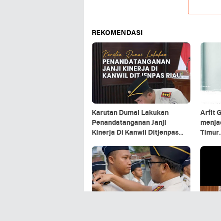
REKOMENDASI
Karutan Dumai Lakukan
Arfit 
Penandatanganan Janji
menja
Kinerja Di Kanwil Ditjenpas
Timur.
Riau.
Rutan Dumai Sematkan
Trans