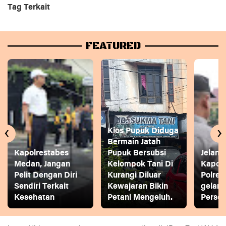
Tag Terkait
FEATURED
‹
›
Kios Pupuk Diduga
Bermain Jatah
Kapolrestabes
Pupuk Bersubsi
Jelang
Medan, Jangan
Kelompok Tani Di
Kapol
Pelit Dengan Diri
Kurangi Diluar
Polres
Sendiri Terkait
Kewajaran Bikin
gelar
Kesehatan
Petani Mengeluh.
Person