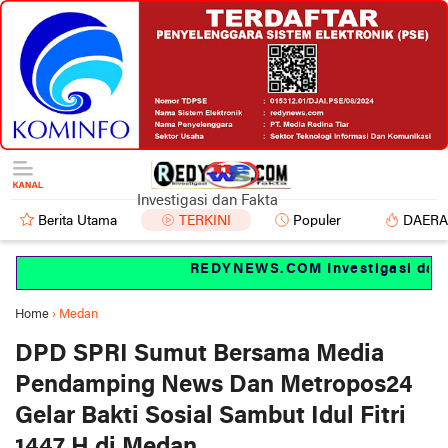
Investigasi dan Fakta
Berita Utama
TERKINI
Populer
DAER
REDYNEWS.COM Investigasi dan fa
Home
›
Medan
DPD SPRI Sumut Bersama Media
Pendamping News Dan Metropos24
Gelar Bakti Sosial Sambut Idul Fitri
1447 H di Medan