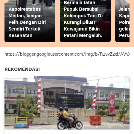
Bermain Jatah
Kapolrestabes
Pupuk Bersubsi
Jelang
Medan, Jangan
Kelompok Tani Di
Kapol
Pelit Dengan Diri
Kurangi Diluar
Polres
Sendiri Terkait
Kewajaran Bikin
gelar
Kesehatan
Petani Mengeluh.
Person
https://blogger.googleusercontent.com/img/b/R29vZ2xl
REKOMENDASI