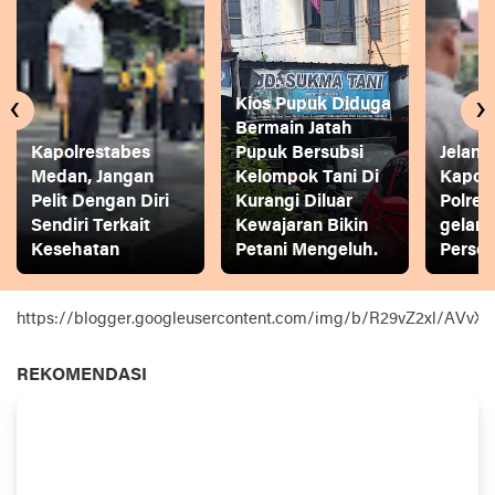
‹
›
Kios Pupuk Diduga
Bermain Jatah
Kapolrestabes
Pupuk Bersubsi
Jelang
Medan, Jangan
Kelompok Tani Di
Kapol
Pelit Dengan Diri
Kurangi Diluar
Polres
Sendiri Terkait
Kewajaran Bikin
gelar
Kesehatan
Petani Mengeluh.
Person
https://blogger.googleusercontent.com/img/b/R29vZ2xl
REKOMENDASI