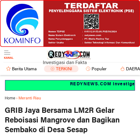
Investigasi dan Fakta
Berita Utama
TERKINI
Populer
DAER
REDYNEWS.COM Investigasi da
Home
›
Meranti Riau
GRIB Jaya Bersama LM2R Gelar
Reboisasi Mangrove dan Bagikan
Sembako di Desa Sesap