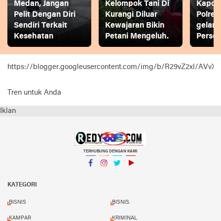
Medan, Jangan
Kelompok Tani Di
Kapol
Pelit Dengan Diri
Kurangi Diluar
Polres
Sendiri Terkait
Kewajaran Bikin
gelar
Kesehatan
Petani Mengeluh.
Person
https://blogger.googleusercontent.com/img/b/R29vZ2xl
Tren untuk Anda
Iklan
TERHUBUNG DENGAN KAMI
Facebook
Instagram
Twitter
YouTube
KATEGORI
BISNIS
BISNIS.
KAMPAR
KRIMINAL