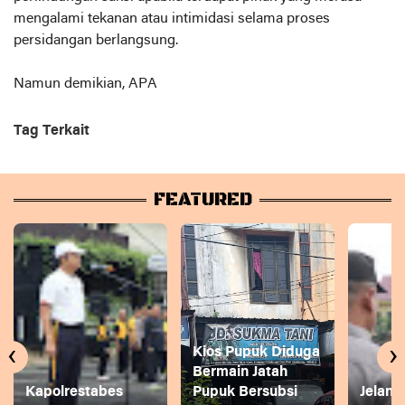
mengalami tekanan atau intimidasi selama proses
persidangan berlangsung.
Namun demikian, APA
Tag Terkait
FEATURED
‹
›
Kios Pupuk Diduga
Bermain Jatah
Kapolrestabes
Pupuk Bersubsi
Jelang