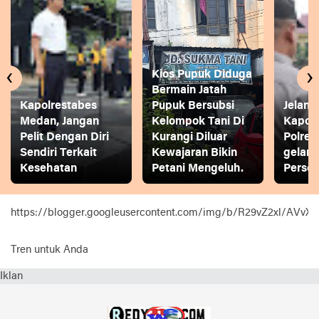
‹
›
Kios Pupuk Diduga
Bermain Jatah
Kapolrestabes
Pupuk Bersubsi
Jelang
Medan, Jangan
Kelompok Tani Di
Kapol
Pelit Dengan Diri
Kurangi Diluar
Polres
Sendiri Terkait
Kewajaran Bikin
gelar
Kesehatan
Petani Mengeluh.
Person
https://blogger.googleusercontent.com/img/b/R29vZ2xl
Tren untuk Anda
Iklan