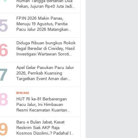
Rumah Tangga Bertahan Dua
Pekan, Jujuran Rp40 Juta Jadi
Sorotan
FPJN 2026 Makin Panas,
Menuju 19 Agustus, Panitia
Pacu Jalur 2026 Matangkan
Persiapan
Diduga Ribuan bungkus Rokok
Ilegal Beredar di Ciwidey, Hasil
Investigasi Wartawan Soroti
Dugaan Pasokan dari Pulau
Jawa
Apel Gelar Pasukan Pacu Jalur
2026, Pemkab Kuansing
Targetkan Event Aman dan
Sukses
BINJAAI
HUT RI ke-81 Berbarengan
Pacu Jalur, Ini Himbauan
Resmi Kecamatan Kuantan
Tengah
Baru 4 Bulan Jabat, Kasat
Reskrim Siak AKP Raja
Kosmos Dizolimi..? Padahal Ini