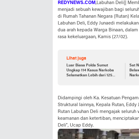
REDYNEWS.COM
,Labuhan Deli|| Mem
menjadi sebuah kewajiban bagi selu
di Rumah Tahanan Negara (Rutan) Kela
Labuhan Deli, Eddy Junaedi melakukan
dua arah kepada Warga Binaan, dalam 
rasa kekeluargaan, Kamis (27/02).
Lihat juga
Luar Biasa Polda Sumut
Sat 
Ungkap 114 Kasus Narkoba
Bela
Selamatkan Lebih dari 125
Narko
Jiwa.
Didampingi oleh Ka. Kesatuan Pengama
Struktural lainnya, Kepala Rutan, Edd
Rutan Labuhan Deli mengajak seluruh
keamanan dan ketertiban, menciptaka
Deli”, Ucap Eddy.