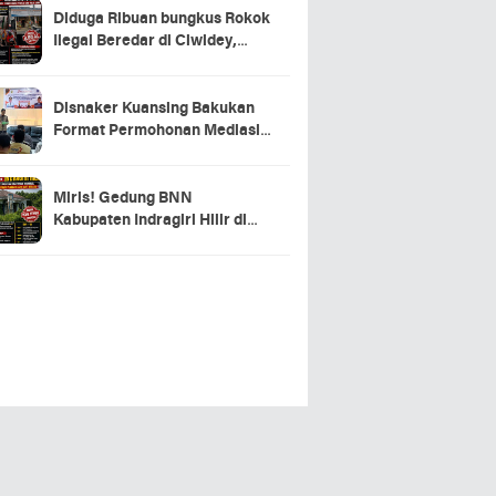
Diduga Ribuan bungkus Rokok
Ilegal Beredar di Ciwidey,
Hasil Investigasi Wartawan
Soroti Dugaan Pasokan dari
Pulau Jawa
Disnaker Kuansing Bakukan
Format Permohonan Mediasi,
Proses Perselisihan Industrial
Dipercepat
Miris! Gedung BNN
Kabupaten Indragiri Hilir di
Sei Beringin Diduga Tak
Pernah Beroperasi, Warga
Pertanyakan Pemanfaatan
Aset Negara