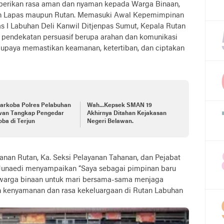
berikan rasa aman dan nyaman kepada Warga Binaan,
ruh Lapas maupun Rutan. Memasuki Awal Kepemimpinan
s I Labuhan Deli Kanwil Ditjenpas Sumut, Kepala Rutan
 pendekatan persuasif berupa arahan dan komunikasi
upaya memastikan keamanan, ketertiban, dan ciptakan
Narkoba Polres Pelabuhan
Wah...Kepsek SMAN 19
wan Tangkap Pengedar
Akhirnya Ditahan Kejakasan
ba di Terjun
Negeri Belawan.
nan Rutan, Ka. Seksi Pelayanan Tahanan, dan Pejabat
y Junaedi menyampaikan “Saya sebagai pimpinan baru
 warga binaan untuk mari bersama-sama menjaga
n kenyamanan dan rasa kekeluargaan di Rutan Labuhan