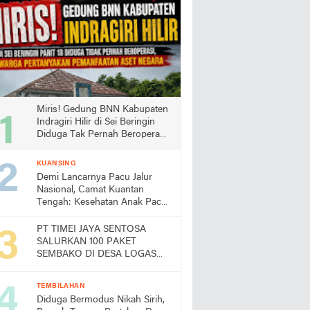
Miris! Gedung BNN Kabupaten
Indragiri Hilir di Sei Beringin
Diduga Tak Pernah Beroperasi,
Warga Pertanyakan
Pemanfaatan Aset Negara
KUANSING
Demi Lancarnya Pacu Jalur
Nasional, Camat Kuantan
Tengah: Kesehatan Anak Pacu
Harga Mati
PT TIMEI JAYA SENTOSA
SALURKAN 100 PAKET
SEMBAKO DI DESA LOGAS
HILIR, KEPALA DESA
UCAPKAN TERIMA KASIH
TEMBILAHAN
Diduga Bermodus Nikah Sirih,