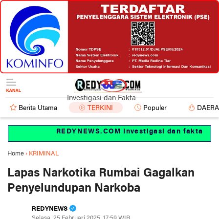
Investigasi dan Fakta
Berita Utama
TERKINI
Populer
DAER
REDYNEWS.COM Investigasi dan fakta
Home
›
KRIMINAL
Lapas Narkotika Rumbai Gagalkan
Penyelundupan Narkoba
REDYNEWS
Selasa, 25 Februari 2025, 17:59 WIB