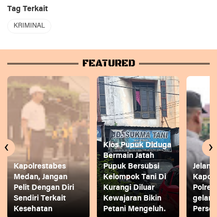
Tag Terkait
KRIMINAL
FEATURED
‹
›
Kios Pupuk Diduga
Bermain Jatah
Kapolrestabes
Pupuk Bersubsi
Jelang
Medan, Jangan
Kelompok Tani Di
Kapol
Pelit Dengan Diri
Kurangi Diluar
Polres
Sendiri Terkait
Kewajaran Bikin
gelar
Kesehatan
Petani Mengeluh.
Person