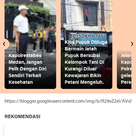
‹
›
Kios Pupuk Diduga
Bermain Jatah
Kapolrestabes
Pupuk Bersubsi
Jelang
Medan, Jangan
Kelompok Tani Di
Kapol
Pelit Dengan Diri
Kurangi Diluar
Polres
Sendiri Terkait
Kewajaran Bikin
gelar
Kesehatan
Petani Mengeluh.
Person
https://blogger.googleusercontent.com/img/b/R29vZ2xl
REKOMENDASI