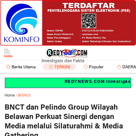
Investigasi dan Fakta
Berita Utama
TERKINI
Populer
DAER
REDYNEWS.COM Investigasi dan
Home
›
BISNIS
BNCT dan Pelindo Group Wilayah
Belawan Perkuat Sinergi dengan
Media melalui Silaturahmi & Media
Gathering