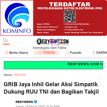
Investigasi dan Fakta
Berita Utama
TERKINI
Populer
DAER
REDYNEWS.COM Investi
Home
›
POLITIK
GRIB Jaya Inhil Gelar Aksi Simpatik
Dukung RUU TNI dan Bagikan Takjil
REDYNEWS
Jumat, 28 Maret 2025, 10:35 WIB