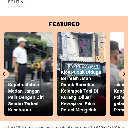
POLITIK
FEATURED
‹
›
Kios Pupuk Diduga
Bermain Jatah
Kapolrestabes
Pupuk Bersubsi
Jelang
Medan, Jangan
Kelompok Tani Di
Kapol
Pelit Dengan Diri
Kurangi Diluar
Polres
Sendiri Terkait
Kewajaran Bikin
gelar
Kesehatan
Petani Mengeluh.
Person
https://blogger.googleusercontent.com/img/b/R29vZ2xl