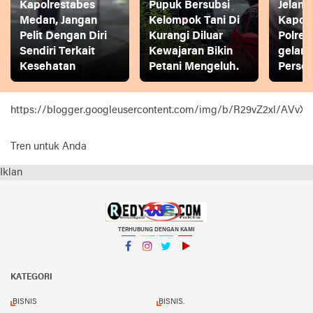
Kapolrestabes
Pupuk Bersubsi
Jelang
Medan, Jangan
Kelompok Tani Di
Kapol
Pelit Dengan Diri
Kurangi Diluar
Polres
Sendiri Terkait
Kewajaran Bikin
gelar
Kesehatan
Petani Mengeluh.
Person
https://blogger.googleusercontent.com/img/b/R29vZ2xl
Tren untuk Anda
Iklan
TERHUBUNG DENGAN KAMI
Facebook
Instagram
Twitter
YouTube
KATEGORI
BISNIS
BISNIS.