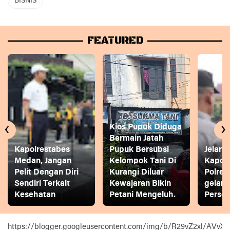
BISNIS
FEATURED
‹
›
Kios Pupuk Diduga
Bermain Jatah
Kapolrestabes
Pupuk Bersubsi
Jelang
Medan, Jangan
Kelompok Tani Di
Kapol
Pelit Dengan Diri
Kurangi Diluar
Polres
Sendiri Terkait
Kewajaran Bikin
gelar
Kesehatan
Petani Mengeluh.
Person
https://blogger.googleusercontent.com/img/b/R29vZ2xl