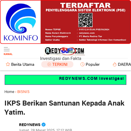
Investigasi dan Fakta
Berita Utama
TERKINI
Populer
DAER
REDYNEWS.COM Investigasi dan f
Home
›
BISNIS
IKPS Berikan Santunan Kepada Anak
Yatim.
REDYNEWS
Jumat, 28 Maret 2025, 17:12 WIB