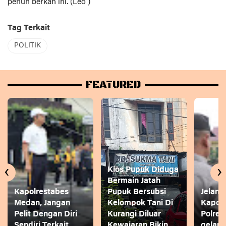
penuh berkah ini. (Leo )
Tag Terkait
POLITIK
FEATURED
‹
›
Kios Pupuk Diduga
Bermain Jatah
Kapolrestabes
Pupuk Bersubsi
Jelang
Medan, Jangan
Kelompok Tani Di
Kapol
Pelit Dengan Diri
Kurangi Diluar
Polres
Sendiri Terkait
Kewajaran Bikin
gelar