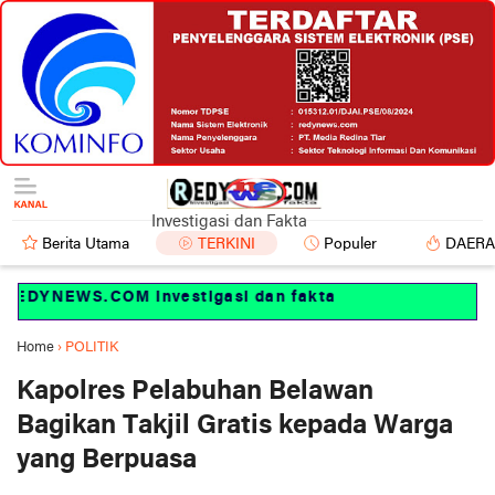
Investigasi dan Fakta
Berita Utama
TERKINI
Populer
DAER
EDYNEWS.COM Investigasi dan fakta
Home
›
POLITIK
Kapolres Pelabuhan Belawan
Bagikan Takjil Gratis kepada Warga
yang Berpuasa