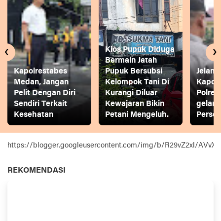
‹
›
Kios Pupuk Diduga
Bermain Jatah
Kapolrestabes
Pupuk Bersubsi
Jelang
Medan, Jangan
Kelompok Tani Di
Kapol
Pelit Dengan Diri
Kurangi Diluar
Polres
Sendiri Terkait
Kewajaran Bikin
gelar
Kesehatan
Petani Mengeluh.
Person
https://blogger.googleusercontent.com/img/b/R29vZ2xl
REKOMENDASI