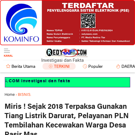
Investigasi dan Fakta
Berita Utama
TERKINI
Populer
DAER
COM Investigasi dan fakta
Home
›
BISNIS.
Miris ! Sejak 2018 Terpaksa Gunakan
Tiang Listrik Darurat, Pelayanan PLN
Tembilahan Kecewakan Warga Desa
Pasir Mas