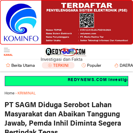
Investigasi dan Fakta
Berita Utama
TERKINI
Populer
DAER
REDYNEWS.COM Investigasi da
Home
›
KRIMINAL
PT SAGM Diduga Serobot Lahan
Masyarakat dan Abaikan Tanggung
Jawab, Pemda Inhil Diminta Segera
Bertindak Tegas