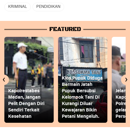
KRIMINAL
PENDIDIKAN
FEATURED
‹
›
Kios Pupuk Diduga
Bermain Jatah
Kapolrestabes
Pupuk Bersubsi
Jelang
Medan, Jangan
Kelompok Tani Di
Kapol
Pelit Dengan Diri
Kurangi Diluar
Polres
Sendiri Terkait
Kewajaran Bikin
gelar
Kesehatan
Petani Mengeluh.
Person