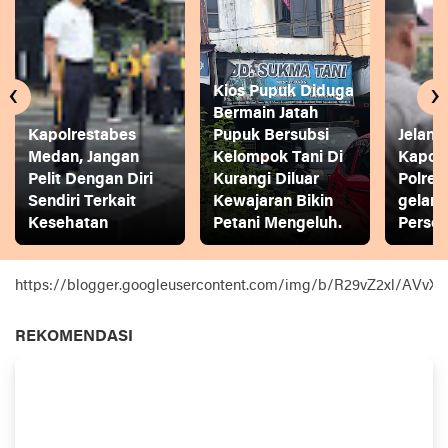
‹
›
Kios Pupuk Diduga
Bermain Jatah
Kapolrestabes
Pupuk Bersubsi
Jelang
Medan, Jangan
Kelompok Tani Di
Kapol
Pelit Dengan Diri
Kurangi Diluar
Polres
Sendiri Terkait
Kewajaran Bikin
gelar
Kesehatan
Petani Mengeluh.
Person
https://blogger.googleusercontent.com/img/b/R29vZ2xl
REKOMENDASI