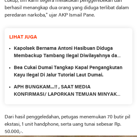
cukup, tim kami segera melakukan penggerebekan dan
berhasil menangkap dua orang yang diduga terlibat dalam
peredaran narkoba," ujar AKP Ismail Pane.
LIHAT JUGA
Kapolsek Bernama Antoni Hasibuan Diduga
Membackup Tambang Ilegal Diwilayahnya dan
Memblokir WhatsApp Rekan Wartawan
Bea Cukai Dumai Tangkap Kapal Pengangkutan
Kayu Ilegal Di Jalur Tutorial Laut Dumai.
APH BUNGKAM...!! , SAAT MEDIA
KONFIRMASI/ LAPORKAN TEMUAN MINYAK
ILEGAL DI WILAYAH HUKUM INHU- RIAU
BEROPERASI SETIAP HARI DENGAN PULUHAN
COLT DIESEL
Dari hasil penggeledahan, petugas menemukan 70 butir pil
ekstasi, 1 unit handphone, serta uang tunai sebesar Rp.
50.000,-.