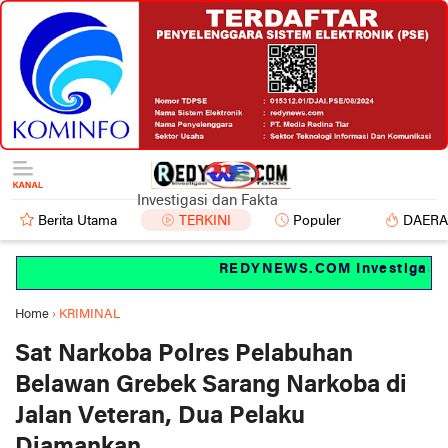
Investigasi dan Fakta
Berita Utama
TERKINI
Populer
DAER
REDYNEWS.COM Investigasi dan
Home
›
KRIMINAL
Sat Narkoba Polres Pelabuhan
Belawan Grebek Sarang Narkoba di
Jalan Veteran, Dua Pelaku
Diamankan