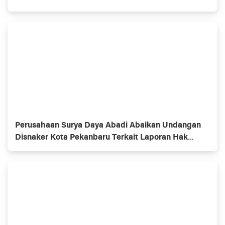
HUKUM INHU- RIAU BEROPERASI SETIAP HARI
DENGAN PULUHAN COLT DIESEL
Perusahaan Surya Daya Abadi Abaikan Undangan
Disnaker Kota Pekanbaru Terkait Laporan Hak
Buruh