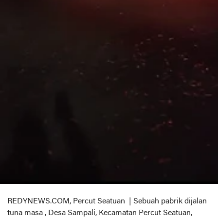
REDYNEWS.COM, Percut Seatuan | Sebuah pabrik dijalan
tuna masa , Desa Sampali, Kecamatan Percut Seatuan,