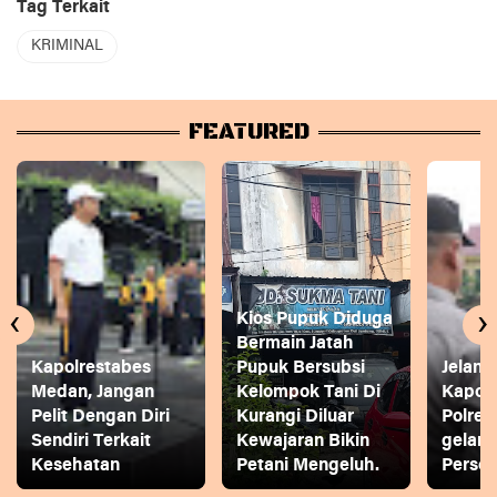
Tag Terkait
KRIMINAL
FEATURED
‹
›
Kios Pupuk Diduga
Bermain Jatah
Kapolrestabes
Pupuk Bersubsi
Jelang
Medan, Jangan
Kelompok Tani Di
Kapol
Pelit Dengan Diri
Kurangi Diluar
Polres
Sendiri Terkait
Kewajaran Bikin
gelar
Kesehatan
Petani Mengeluh.
Person