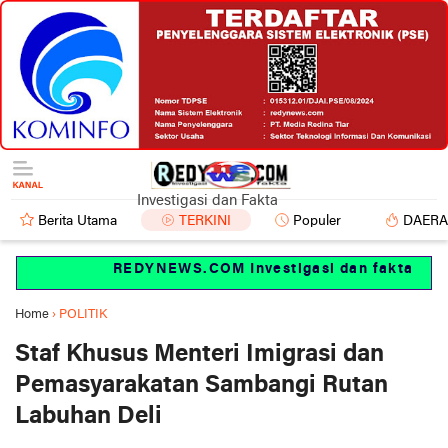
Investigasi dan Fakta
Berita Utama
TERKINI
Populer
DAER
REDYNEWS.COM Investigasi dan fakta
Home
›
POLITIK
Staf Khusus Menteri Imigrasi dan
Pemasyarakatan Sambangi Rutan
Labuhan Deli