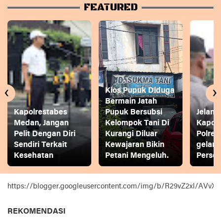
FEATURED
‹
›
Kios Pupuk Diduga
Bermain Jatah
Kapolrestabes
Pupuk Bersubsi
Jelang
Medan, Jangan
Kelompok Tani Di
Kapol
Pelit Dengan Diri
Kurangi Diluar
Polres
Sendiri Terkait
Kewajaran Bikin
gelar
Kesehatan
Petani Mengeluh.
Person
https://blogger.googleusercontent.com/img/b/R29vZ2xl
REKOMENDASI