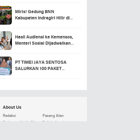
Miris! Gedung BNN
Kabupaten Indragiri Hilir di
Sei Beringin Diduga Tak
Pernah Beroperasi, Warga
Pertanyakan Pemanfaatan
Hasil Audiensi ke Kemensos,
Aset Negara
Menteri Sosial Dijadwalkan
Hadir di Pacu Jalur 2026 dan
Resmikan Sekolah Rakyat
Kuansing
PT TIMEI JAYA SENTOSA
SALURKAN 100 PAKET
SEMBAKO DI DESA LOGAS
HILIR, KEPALA DESA
UCAPKAN TERIMA KASIH
About Us
Redaksi
Pasang Iklan
Pedoman Media Siber
Beli detikweb
Terms and Conditions