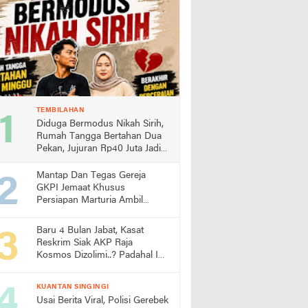
TEMBILAHAN
Diduga Bermodus Nikah Sirih,
Rumah Tangga Bertahan Dua
Pekan, Jujuran Rp40 Juta Jadi
Sorotan
Mantap Dan Tegas Gereja
GKPI Jemaat Khusus
Persiapan Marturia Ambil
Langkah Melaksanakan Ibadah
Pertama lebih Awal
Baru 4 Bulan Jabat, Kasat
Reskrim Siak AKP Raja
Kosmos Dizolimi..? Padahal Ini
Bukti Kinerjanya
KUANTAN SINGINGI
Usai Berita Viral, Polisi Gerebek