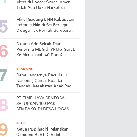
Mess di Logas: Situasi Aman,
Tidak Ada Bukti Narkotika
Miris! Gedung BNN Kabupaten
Indragiri Hilir di Sei Beringin
Diduga Tak Pernah Beroperasi,
Warga Pertanyakan
Pemanfaatan Aset Negara
Diduga Ada Selisih Data
Penerima MBG di YPMG Garut,
Ke Mana Jatah 40 Porsi?
Publik Desak SPPG Beri
Penjelasan
KUANSING
Demi Lancarnya Pacu Jalur
Nasional, Camat Kuantan
Tengah: Kesehatan Anak Pacu
Harga Mati
PT TIMEI JAYA SENTOSA
SALURKAN 100 PAKET
SEMBAKO DI DESA LOGAS
HILIR, KEPALA DESA
UCAPKAN TERIMA KASIH
ROHIL
Ketua PBB hadiri Pelantikan
Gersuma Rohil DI hotel