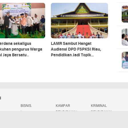
 HUT ke-70 Polisi Lalu
erdana sekaligus
LAMR Sambut Hangat
kuhan pengurus Warga
Audiensi DPD FSPKSI Riau,
 Jaya Bersatu .
Pendidikan Jadi Topik
Pembahasan
i
BISNIS.
KAMPAR
KRIMINAL
.
L
PENDIDIKAN
PENDIDIKAN.
POLITIK.