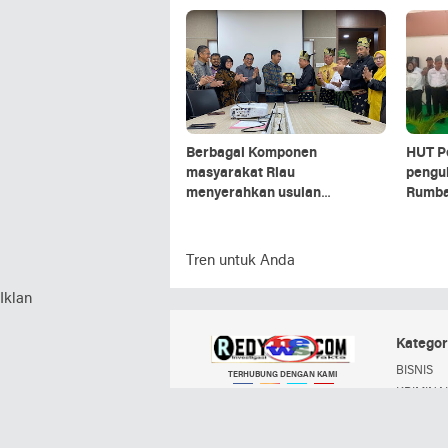
Medan
Sambut
Lintas
Berbagai Komponen
HUT P
masyarakat Riau
pengu
menyerahkan usulan
Rumbai
perwujudan Daerah Istimewa
Riau ( DIR ) Ke Dewan
Perwakilan Rakyat ( DPR ) dan
Tren untuk Anda
Dewan Perwakilan Daerah (
DPD )
Iklan
Kategor
BISNIS
TERHUBUNG DENGAN KAMI
KRIMINAL
POLITIK
Facebook
Instagram
Twitter
YouTube