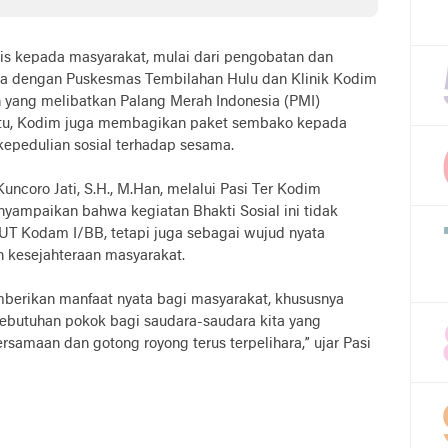
h Tutup Mata.
tis kepada masyarakat, mulai dari pengobatan dan
ma dengan Puskesmas Tembilahan Hulu dan Klinik Kodim
ah yang melibatkan Palang Merah Indonesia (PMI)
ain itu, Kodim juga membagikan paket sembako kepada
epedulian sosial terhadap sesama.
Kuncoro Jati, S.H., M.Han, melalui Pasi Ter Kodim
enyampaikan bahwa kegiatan Bhakti Sosial ini tidak
UT Kodam I/BB, tetapi juga sebagai wujud nyata
n kesejahteraan masyarakat.
mberikan manfaat nyata bagi masyarakat, khususnya
ebutuhan pokok bagi saudara-saudara kita yang
maan dan gotong royong terus terpelihara,” ujar Pasi