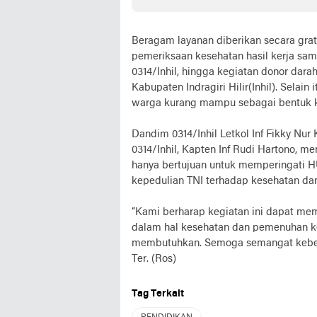
Lalu Lintas ke-70
Seola
Beragam layanan diberikan secara gra
pemeriksaan kesehatan hasil kerja sa
0314/Inhil, hingga kegiatan donor dar
Kabupaten Indragiri Hilir(Inhil). Sel
warga kurang mampu sebagai bentuk k
Dandim 0314/Inhil Letkol Inf Fikky Nur 
0314/Inhil, Kapten Inf Rudi Hartono, m
hanya bertujuan untuk memperingati H
kepedulian TNI terhadap kesehatan da
“Kami berharap kegiatan ini dapat me
dalam hal kesehatan dan pemenuhan k
membutuhkan. Semoga semangat kebersa
Ter. (Ros)
Tag Terkait