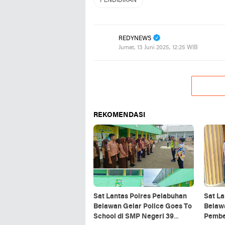
PENDIDIKAN
REDYNEWS
Jumat, 13 Juni 2025, 12:25 WIB
REKOMENDASI
Sat Lantas Polres Pelabuhan
Sat La
Belawan Gelar Police Goes To
Belawa
School di SMP Negeri 39
Pembe