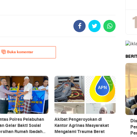
Buka komentar
BERIT
ntas Polres Pelabuhan
Akibat Pengeroyokan di
Di
n Gelar Bakti Sosial
Kantor Agrinas Masyarakat
Pe
rsihan Rumah Ibadah
Mengalami Trauma Berat
Per