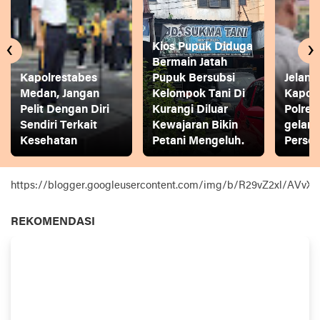
‹
›
Kios Pupuk Diduga
Bermain Jatah
Kapolrestabes
Pupuk Bersubsi
Jelang
Medan, Jangan
Kelompok Tani Di
Kapol
Pelit Dengan Diri
Kurangi Diluar
Polres
Sendiri Terkait
Kewajaran Bikin
gelar
Kesehatan
Petani Mengeluh.
Person
https://blogger.googleusercontent.com/img/b/R29vZ2xl
REKOMENDASI