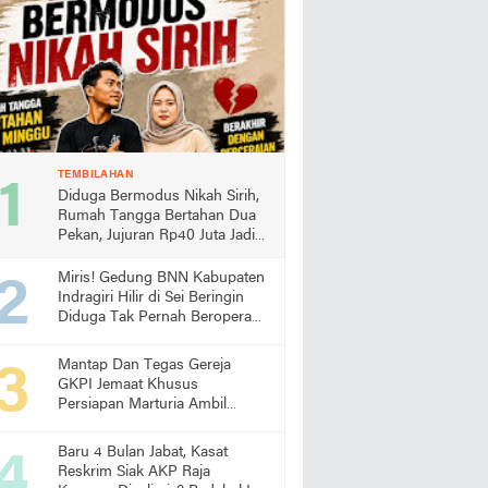
TEMBILAHAN
Diduga Bermodus Nikah Sirih,
Rumah Tangga Bertahan Dua
Pekan, Jujuran Rp40 Juta Jadi
Sorotan
Miris! Gedung BNN Kabupaten
Indragiri Hilir di Sei Beringin
Diduga Tak Pernah Beroperasi,
Warga Pertanyakan
Pemanfaatan Aset Negara
Mantap Dan Tegas Gereja
GKPI Jemaat Khusus
Persiapan Marturia Ambil
Langkah Melaksanakan Ibadah
Pertama lebih Awal
Baru 4 Bulan Jabat, Kasat
Reskrim Siak AKP Raja