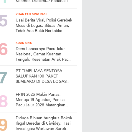
Kosmos Dizolimi..? Padahal Ini
Bukti Kinerjanya
KUANTAN SINGINGI
Usai Berita Viral, Polisi Gerebek
Mess di Logas: Situasi Aman,
Tidak Ada Bukti Narkotika
KUANSING
Demi Lancarnya Pacu Jalur
Nasional, Camat Kuantan
Tengah: Kesehatan Anak Pacu
Harga Mati
PT TIMEI JAYA SENTOSA
SALURKAN 100 PAKET
SEMBAKO DI DESA LOGAS
HILIR, KEPALA DESA
UCAPKAN TERIMA KASIH
FPJN 2026 Makin Panas,
Menuju 19 Agustus, Panitia
Pacu Jalur 2026 Matangkan
Persiapan
Diduga Ribuan bungkus Rokok
Ilegal Beredar di Ciwidey, Hasil
Investigasi Wartawan Soroti