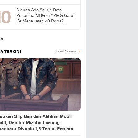
Dugaan Pasokan dari Pulau
Jawa
Diduga Ada Selisih Data
Penerima MBG di YPMG Garut,
Ke Mana Jatah 40 Porsi?
Publik Desak SPPG Beri
Penjelasan
A TERKINI
Lihat Semua
sukan Slip Gaji dan Alihkan Mobil
dit, Debitur Mizuho Leasing
kanbaru Divonis 1,5 Tahun Penjara