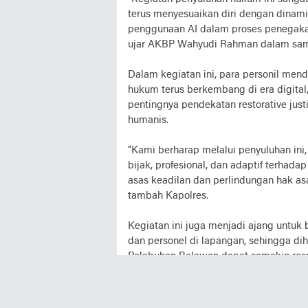
terus menyesuaikan diri dengan dinam
penggunaan AI dalam proses penegaka
ujar AKBP Wahyudi Rahman dalam sam
Dalam kegiatan ini, para personil 
hukum terus berkembang di era digital,
pentingnya pendekatan restorative jus
humanis.
“Kami berharap melalui penyuluhan ini
bijak, profesional, dan adaptif terha
asas keadilan dan perlindungan hak a
tambah Kapolres.
Kegiatan ini juga menjadi ajang untuk
dan personel di lapangan, sehingga di
Pelabuhan Belawan dapat semakin resp
(Sib)
Tag Terkait