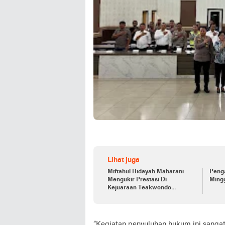
Lihat juga
Miftahul Hidayah Maharani
Peng
Mengukir Prestasi Di
Ming
Kejuaraan Teakwondo
Championship Kajati Riau CUP
II 2025
“Kegiatan penyuluhan hukum ini sangat