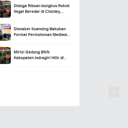
Diduga Ribuan bungkus Rokok
Ilegal Beredar di Ciwidey,
Hasil Investigasi Wartawan
Soroti Dugaan Pasokan dari
Pulau Jawa
Disnaker Kuansing Bakukan
Format Permohonan Mediasi,
Proses Perselisihan Industrial
Dipercepat
Miris! Gedung BNN
Kabupaten Indragiri Hilir di
Sei Beringin Diduga Tak
Pernah Beroperasi, Warga
Pertanyakan Pemanfaatan
Aset Negara