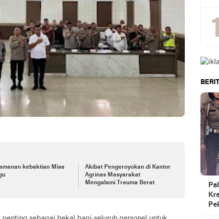
BERIT
amanan kebaktian Misa
Akibat Pengeroyokan di Kantor
gu
Agrinas Masyarakat
Mengalami Trauma Berat
Pal
Kre
Pe
 penting sebagai bekal bagi seluruh personel untuk