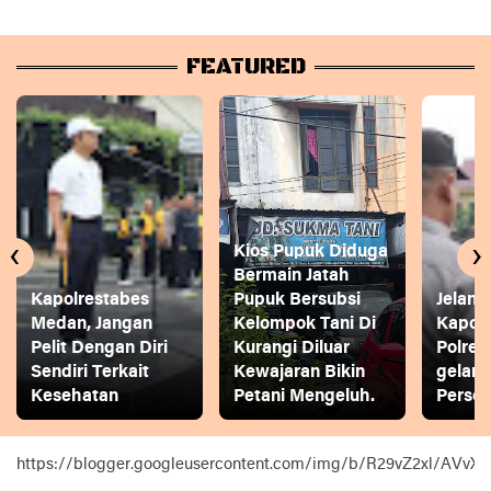
FEATURED
‹
›
Kios Pupuk Diduga
Bermain Jatah
Kapolrestabes
Pupuk Bersubsi
Jelang
Medan, Jangan
Kelompok Tani Di
Kapol
Pelit Dengan Diri
Kurangi Diluar
Polres
Sendiri Terkait
Kewajaran Bikin
gelar
Kesehatan
Petani Mengeluh.
Person
https://blogger.googleusercontent.com/img/b/R29vZ2xl