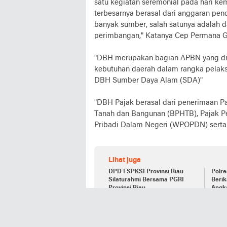
satu kegiatan seremonial pada hari k
terbesarnya berasal dari anggaran pen
banyak sumber, salah satunya adalah 
perimbangan," Katanya Cep Permana Ga
"DBH merupakan bagian APBN yang di
kebutuhan daerah dalam rangka pelaksa
DBH Sumber Daya Alam (SDA)"
"DBH Pajak berasal dari penerimaan P
Tanah dan Bangunan (BPHTB), Pajak Pe
Pribadi Dalam Negeri (WPOPDN) serta P
Lihat juga
DPD FSPKSI Provinsi Riau
Polr
Silaturahmi Bersama PGRI
Berik
Provinsi Riau.
Angka
"Berdasarkan Peraturan Pemerintah N