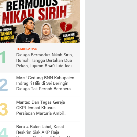
TEMBILAHAN
Diduga Bermodus Nikah Sirih,
Rumah Tangga Bertahan Dua
Pekan, Jujuran Rp40 Juta Jadi
Sorotan
Miris! Gedung BNN Kabupaten
Indragiri Hilir di Sei Beringin
Diduga Tak Pernah Beroperasi,
Warga Pertanyakan
Pemanfaatan Aset Negara
Mantap Dan Tegas Gereja
GKPI Jemaat Khusus
Persiapan Marturia Ambil
Langkah Melaksanakan Ibadah
Pertama lebih Awal
Baru 4 Bulan Jabat, Kasat
Reskrim Siak AKP Raja