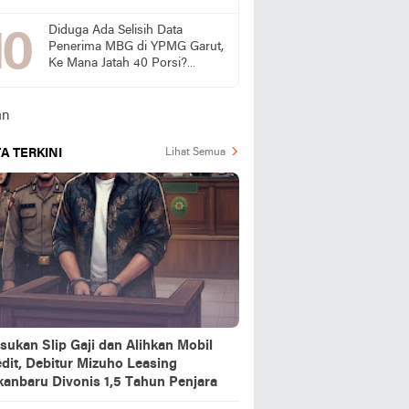
Dugaan Pasokan dari Pulau
Jawa
Diduga Ada Selisih Data
Penerima MBG di YPMG Garut,
Ke Mana Jatah 40 Porsi?
Publik Desak SPPG Beri
Penjelasan
A TERKINI
Lihat Semua
sukan Slip Gaji dan Alihkan Mobil
dit, Debitur Mizuho Leasing
kanbaru Divonis 1,5 Tahun Penjara