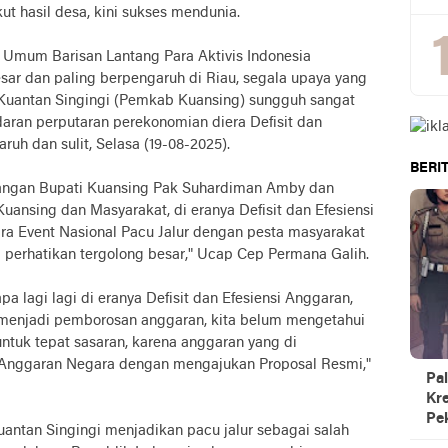
t hasil desa, kini sukses mendunia.
Umum Barisan Lantang Para Aktivis Indonesia
esar dan paling berpengaruh di Riau, segala upaya yang
Kuantan Singingi (Pemkab Kuansing) sungguh sangat
daran perputaran perekonomian diera Defisit dan
ruh dan sulit, Selasa (19-08-2025).
BERIT
rjuangan Bupati Kuansing Pak Suhardiman Amby dan
uansing dan Masyarakat, di eranya Defisit dan Efesiensi
 Event Nasional Pacu Jalur dengan pesta masyarakat
a perhatikan tergolong besar," Ucap Cep Permana Galih.
pa lagi lagi di eranya Defisit dan Efesiensi Anggaran,
n menjadi pemborosan anggaran, kita belum mengetahui
tuk tepat sasaran, karena anggaran yang di
 Anggaran Negara dengan mengajukan Proposal Resmi,"
Pal
Kre
Pe
antan Singingi menjadikan pacu jalur sebagai salah