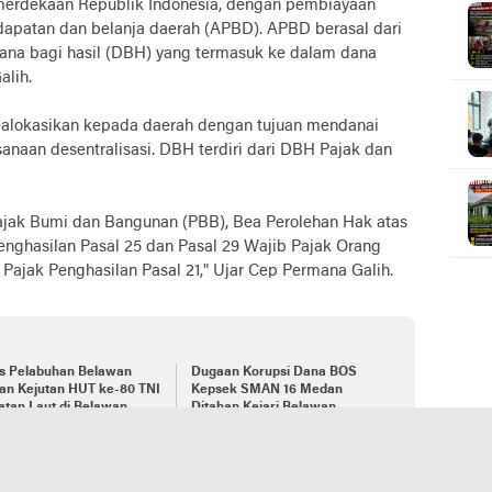
emerdekaan Republik Indonesia, dengan pembiayaan
dapatan dan belanja daerah (APBD). APBD berasal dari
dana bagi hasil (DBH) yang termasuk ke dalam dana
lih.
alokasikan kepada daerah dengan tujuan mendanai
naan desentralisasi. DBH terdiri dari DBH Pajak dan
ajak Bumi dan Bangunan (PBB), Bea Perolehan Hak atas
nghasilan Pasal 25 dan Pasal 29 Wajib Pajak Orang
ajak Penghasilan Pasal 21," Ujar Cep Permana Galih.
es Pelabuhan Belawan
Dugaan Korupsi Dana BOS
an Kejutan HUT ke-80 TNI
Kepsek SMAN 16 Medan
tan Laut di Belawan
Ditahan Kejari Belawan
omor 55 Tahun 2005 tentang Dana Perimbangan,