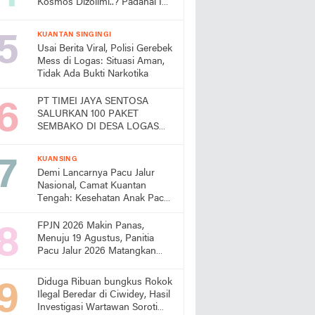
Kosmos Dizolimi..? Padahal Ini
Bukti Kinerjanya
KUANTAN SINGINGI
Usai Berita Viral, Polisi Gerebek
Mess di Logas: Situasi Aman,
Tidak Ada Bukti Narkotika
PT TIMEI JAYA SENTOSA
SALURKAN 100 PAKET
SEMBAKO DI DESA LOGAS
HILIR, KEPALA DESA
UCAPKAN TERIMA KASIH
KUANSING
Demi Lancarnya Pacu Jalur
Nasional, Camat Kuantan
Tengah: Kesehatan Anak Pacu
Harga Mati
FPJN 2026 Makin Panas,
Menuju 19 Agustus, Panitia
Pacu Jalur 2026 Matangkan
Persiapan
Diduga Ribuan bungkus Rokok
Ilegal Beredar di Ciwidey, Hasil
Investigasi Wartawan Soroti