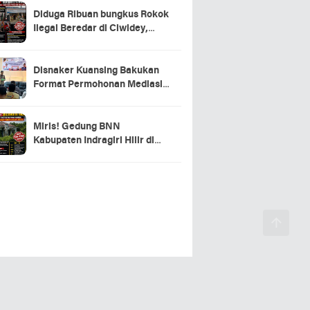
Diduga Ribuan bungkus Rokok
Ilegal Beredar di Ciwidey,
Hasil Investigasi Wartawan
Soroti Dugaan Pasokan dari
Pulau Jawa
Disnaker Kuansing Bakukan
Format Permohonan Mediasi,
Proses Perselisihan Industrial
Dipercepat
Miris! Gedung BNN
Kabupaten Indragiri Hilir di
Sei Beringin Diduga Tak
Pernah Beroperasi, Warga
Pertanyakan Pemanfaatan
Aset Negara