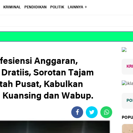
KRIMINAL
PENDIDIKAN
POLITIK
LAINNYA
Efesiensi Anggaran,
KR
Dratiis, Sorotan Tajam
tah Pusat, Kabulkan
i Kuansing dan Wabup.
PO
POPU