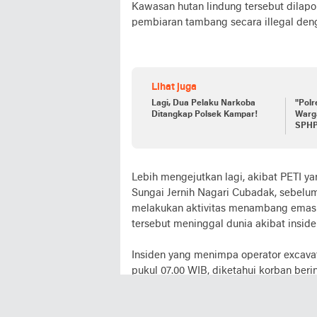
Kawasan hutan lindung tersebut dilapo
pembiaran tambang secara illegal den
Lihat juga
Lagi, Dua Pelaku Narkoba
"Polr
Ditangkap Polsek Kampar!
Warga
SPHP 
Rama
Pols
Lebih mengejutkan lagi, akibat PETI ya
Sungai Jernih Nagari Cubadak, sebelum
melakukan aktivitas menambang emas il
tersebut meninggal dunia akibat inside
Insiden yang menimpa operator excavato
pukul 07.00 WIB, diketahui korban beri
pekerjaan korban seorang petani alamat
propinsi Sumatera utara