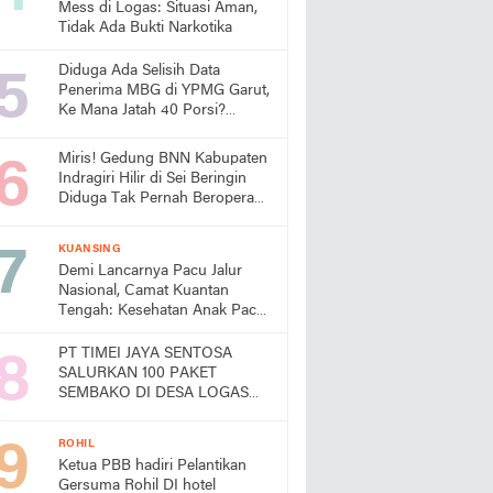
Mess di Logas: Situasi Aman,
Tidak Ada Bukti Narkotika
Diduga Ada Selisih Data
Penerima MBG di YPMG Garut,
Ke Mana Jatah 40 Porsi?
Publik Desak SPPG Beri
Penjelasan
Miris! Gedung BNN Kabupaten
Indragiri Hilir di Sei Beringin
Diduga Tak Pernah Beroperasi,
Warga Pertanyakan
Pemanfaatan Aset Negara
KUANSING
Demi Lancarnya Pacu Jalur
Nasional, Camat Kuantan
Tengah: Kesehatan Anak Pacu
Harga Mati
PT TIMEI JAYA SENTOSA
SALURKAN 100 PAKET
SEMBAKO DI DESA LOGAS
HILIR, KEPALA DESA
UCAPKAN TERIMA KASIH
ROHIL
Ketua PBB hadiri Pelantikan
Gersuma Rohil DI hotel