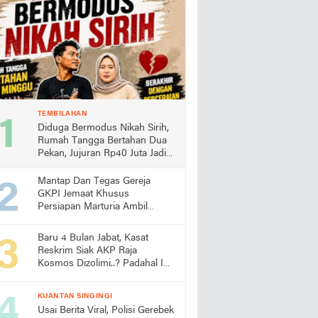
TEMBILAHAN
Diduga Bermodus Nikah Sirih,
Rumah Tangga Bertahan Dua
Pekan, Jujuran Rp40 Juta Jadi
Sorotan
Mantap Dan Tegas Gereja
GKPI Jemaat Khusus
Persiapan Marturia Ambil
Langkah Melaksanakan Ibadah
Pertama lebih Awal
Baru 4 Bulan Jabat, Kasat
Reskrim Siak AKP Raja
Kosmos Dizolimi..? Padahal Ini
Bukti Kinerjanya
KUANTAN SINGINGI
Usai Berita Viral, Polisi Gerebek