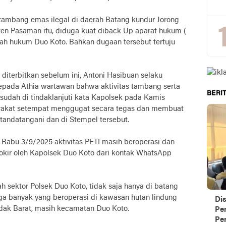
tambang emas ilegal di daerah Batang kundur Jorong
en Pasaman itu, diduga kuat diback Up aparat hukum (
yah hukum Duo Koto. Bahkan dugaan tersebut tertuju
 diterbitkan sebelum ini, Antoni Hasibuan selaku
epada Athia wartawan bahwa aktivitas tambang serta
BERIT
 sudah di tindaklanjuti kata Kapolsek pada Kamis
yarakat setempat menggugat secara tegas dan membuat
ditandatangani dan di Stempel tersebut.
i Rabu 3/9/2025 aktivitas PETI masih beroperasi dan
kir oleh Kapolsek Duo Koto dari kontak WhatsApp
h sektor Polsek Duo Koto, tidak saja hanya di batang
juga banyak yang beroperasi di kawasan hutan lindung
Di
dak Barat, masih kecamatan Duo Koto.
Pe
Per