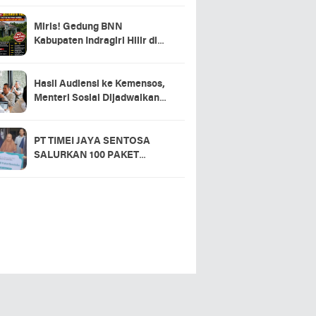
Miris! Gedung BNN
Kabupaten Indragiri Hilir di
Sei Beringin Diduga Tak
Pernah Beroperasi, Warga
Pertanyakan Pemanfaatan
Hasil Audiensi ke Kemensos,
Aset Negara
Menteri Sosial Dijadwalkan
Hadir di Pacu Jalur 2026 dan
Resmikan Sekolah Rakyat
Kuansing
PT TIMEI JAYA SENTOSA
SALURKAN 100 PAKET
SEMBAKO DI DESA LOGAS
HILIR, KEPALA DESA
UCAPKAN TERIMA KASIH