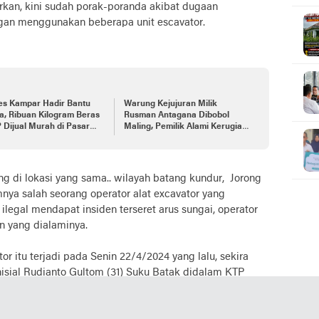
rkan, kini sudah porak-poranda akibat dugaan
gan menggunakan beberapa unit escavator.
es Kampar Hadir Bantu
Warung Kejujuran Milik
, Ribuan Kilogram Beras
Rusman Antagana Dibobol
Dijual Murah di Pasar
Maling, Pemilik Alami Kerugian
yana Bangkinang dan
Materil dan Immaterial
ek Kampar!"
ng di lokasi yang sama.. wilayah batang kundur, Jorong
nya salah seorang operator alat excavator yang
egal mendapat insiden terseret arus sungai, operator
n yang dialaminya.
r itu terjadi pada Senin 22/4/2024 yang lalu, sekira
nisial Rudianto Gultom (31) Suku Batak didalam KTP
 Huta gurgur I Desa Huta gurgur I Kec. Silaen Kab. Toba