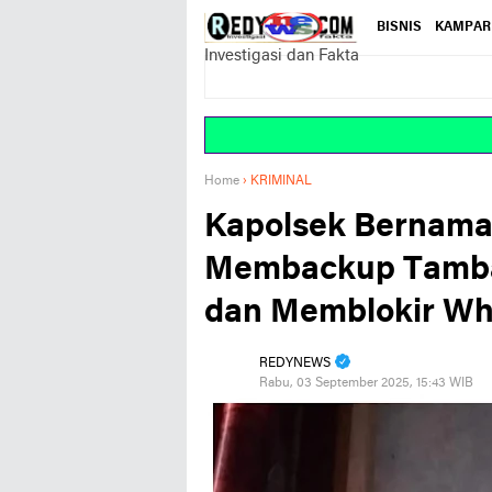
BISNIS
KAMPAR
Investigasi dan Fakta
Home
›
KRIMINAL
Kapolsek Bernama
Membackup Tamban
dan Memblokir W
REDYNEWS
Rabu, 03 September 2025, 15:43 WIB