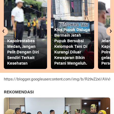
‹
›
Kios Pupuk Diduga
Bermain Jatah
Kapolrestabes
Pupuk Bersubsi
Jelang
Medan, Jangan
Kelompok Tani Di
Kapol
Pelit Dengan Diri
Kurangi Diluar
Polres
Sendiri Terkait
Kewajaran Bikin
gelar
Kesehatan
Petani Mengeluh.
Person
https://blogger.googleusercontent.com/img/b/R29vZ2xl
REKOMENDASI