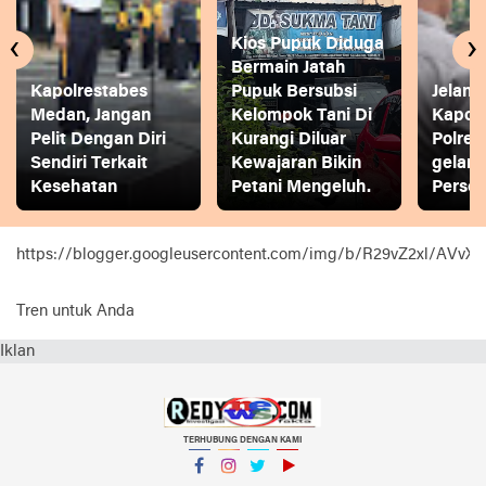
‹
›
Kios Pupuk Diduga
Bermain Jatah
Kapolrestabes
Pupuk Bersubsi
Jelang
Medan, Jangan
Kelompok Tani Di
Kapol
Pelit Dengan Diri
Kurangi Diluar
Polres
Sendiri Terkait
Kewajaran Bikin
gelar
Kesehatan
Petani Mengeluh.
Person
https://blogger.googleusercontent.com/img/b/R29vZ2xl
Tren untuk Anda
Iklan
TERHUBUNG DENGAN KAMI