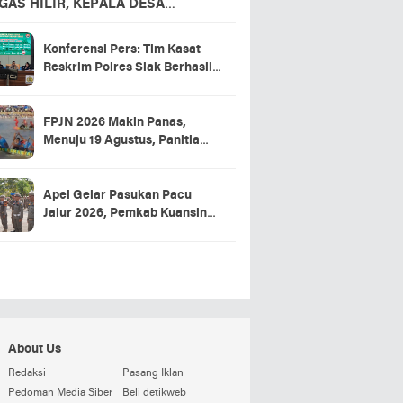
GAS HILIR, KEPALA DESA
APKAN TERIMA KASIH
Konferensi Pers: Tim Kasat
Reskrim Polres Siak Berhasil
Ungkap Kasus Warga Tewas di
RSUD Tengku Rafian
FPJN 2026 Makin Panas,
Menuju 19 Agustus, Panitia
Pacu Jalur 2026 Matangkan
Persiapan
Apel Gelar Pasukan Pacu
Jalur 2026, Pemkab Kuansing
Targetkan Event Aman dan
Sukses
About Us
Redaksi
Pasang Iklan
Pedoman Media Siber
Beli detikweb