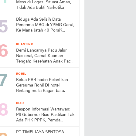
Mess di Logas: Situasi Aman,
Tidak Ada Bukti Narkotika
Diduga Ada Selisih Data
Penerima MBG di YPMG Garut,
Ke Mana Jatah 40 Porsi?
Publik Desak SPPG Beri
Penjelasan
KUANSING
Demi Lancarnya Pacu Jalur
Nasional, Camat Kuantan
Tengah: Kesehatan Anak Pacu
Harga Mati
ROHIL
Ketua PBB hadiri Pelantikan
Gersuma Rohil DI hotel
Bintang mulia Bagan batu.
RIAU
Respon Informasi Wartawan:
Plt Gubernur Riau Pastikan Tak
Ada PHK PPPK, Pemda
Diminta Prioritaskan Gaji
PT TIMEI JAYA SENTOSA