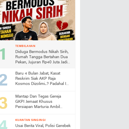
TEMBILAHAN
Diduga Bermodus Nikah Sirih,
Rumah Tangga Bertahan Dua
Pekan, Jujuran Rp40 Juta Jadi
Sorotan
Baru 4 Bulan Jabat, Kasat
Reskrim Siak AKP Raja
Kosmos Dizolimi..? Padahal Ini
Bukti Kinerjanya
Mantap Dan Tegas Gereja
GKPI Jemaat Khusus
Persiapan Marturia Ambil
Langkah Melaksanakan Ibadah
Pertama lebih Awal
KUANTAN SINGINGI
Usai Berita Viral, Polisi Gerebek