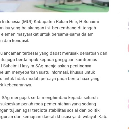
a Indonesia (MUI) Kabupaten Rokan Hilir, H Suhaimi
an isu yang belakangan ini berkembang di tengah
h elemen masyarakat untuk bersama-sama dalam
an dan kondusif.
atu ancaman terbesar yang dapat merusak persatuan dan
in itu juga berdampak kepada gangguan kamtibmas
 H Suhaimi Hasyim SAg menjelaskan pentingnya
ebelum menyebarkan suatu informasi, khusus untuk
au untuk tidak mudah percaya pada berita hoax yang
ek kebenarannya.
m SAg mengajak serta menghimbau kepada seluruh
sukseskan penuh roda pemerintahan yang sedang
an tujuan agar tercipta stabilitas sosial dan politik
ngunan dan kemajuan daerah khususnya di wilayah Kab.