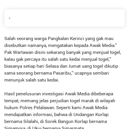
-
Salah seorang warga Pangkalan Kerinci yang gak mau
disebutkan namanya, mengatakan kepada Awak Media."
Pak Wartawan disini sekarang banyak yang menjual togel,
kalau gak percaya itu salah satu kedai menjual togel,"
biasanya setiap hari Selasa dan Jumat uang togel dikutip
sama seorang bernama Pasaribu," ucapnya sembari
menunjuk salah satu kedai.
Hasil penelusuran investigasi Awak Media dibeberapa
tempat, memang jelas perjudian togel marak di wilayah
hukum Polres Pelalawan. Seperti kami Awak Media
mendapatkan informasi, bahwa di Undangan Korlap
bernama Silalahi, di Sorek Bangun Korlap bernama
Simamora, di Ukui bernama Simarmata.