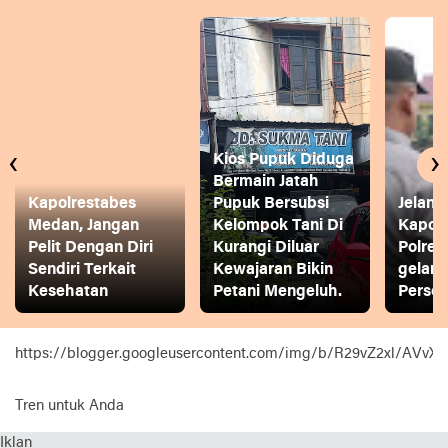
‹
›
Kios Pupuk Diduga
Bermain Jatah
Kapolrestabes
Pupuk Bersubsi
Jelang
Medan, Jangan
Kelompok Tani Di
Kapol
Pelit Dengan Diri
Kurangi Diluar
Polres
Sendiri Terkait
Kewajaran Bikin
gelar
Kesehatan
Petani Mengeluh.
Person
https://blogger.googleusercontent.com/img/b/R29vZ2xl
Tren untuk Anda
Iklan