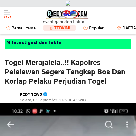
Investigasi dan Fakta
Berita Utama
TERKINI
Populer
DAER
 Investigasi dan fakta
Togel Merajalela..!! Kapolres
Pelalawan Segera Tangkap Bos Dan
Korlap Pelaku Perjudian Togel
REDYNEWS
Selasa, 02 September 2025, 10:42 WIB