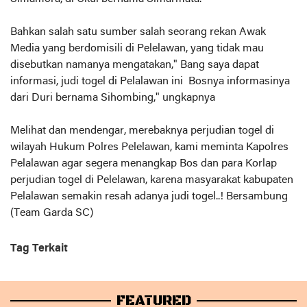
Bahkan salah satu sumber salah seorang rekan Awak
Media yang berdomisili di Pelelawan, yang tidak mau
disebutkan namanya mengatakan," Bang saya dapat
informasi, judi togel di Pelalawan ini Bosnya informasinya
dari Duri bernama Sihombing," ungkapnya
Melihat dan mendengar, merebaknya perjudian togel di
wilayah Hukum Polres Pelelawan, kami meminta Kapolres
Pelalawan agar segera menangkap Bos dan para Korlap
perjudian togel di Pelelawan, karena masyarakat kabupaten
Pelalawan semakin resah adanya judi togel..! Bersambung
(Team Garda SC)
Tag Terkait
FEATURED