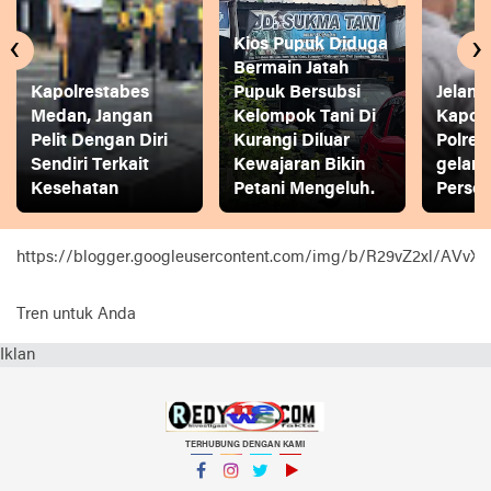
‹
›
Kios Pupuk Diduga
Bermain Jatah
Kapolrestabes
Pupuk Bersubsi
Jelang
Medan, Jangan
Kelompok Tani Di
Kapol
Pelit Dengan Diri
Kurangi Diluar
Polres
Sendiri Terkait
Kewajaran Bikin
gelar
Kesehatan
Petani Mengeluh.
Person
https://blogger.googleusercontent.com/img/b/R29vZ2xl
Tren untuk Anda
Iklan
TERHUBUNG DENGAN KAMI