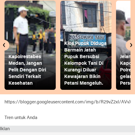
‹
›
Kios Pupuk Diduga
Bermain Jatah
Kapolrestabes
Pupuk Bersubsi
Jelang
Medan, Jangan
Kelompok Tani Di
Kapol
Pelit Dengan Diri
Kurangi Diluar
Polres
Sendiri Terkait
Kewajaran Bikin
gelar
Kesehatan
Petani Mengeluh.
Person
https://blogger.googleusercontent.com/img/b/R29vZ2xl
Tren untuk Anda
Iklan