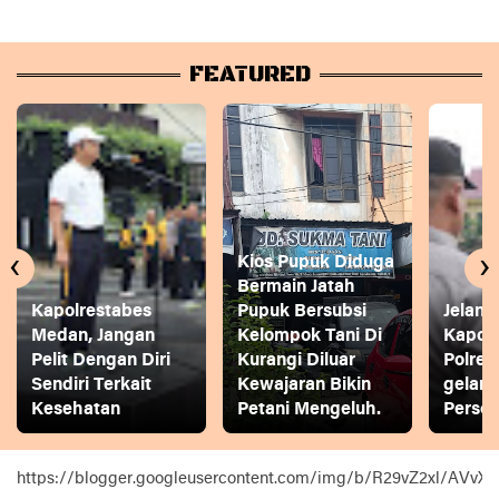
FEATURED
‹
›
Kios Pupuk Diduga
Bermain Jatah
Kapolrestabes
Pupuk Bersubsi
Jelang
Medan, Jangan
Kelompok Tani Di
Kapol
Pelit Dengan Diri
Kurangi Diluar
Polres
Sendiri Terkait
Kewajaran Bikin
gelar
Kesehatan
Petani Mengeluh.
Person
https://blogger.googleusercontent.com/img/b/R29vZ2xl