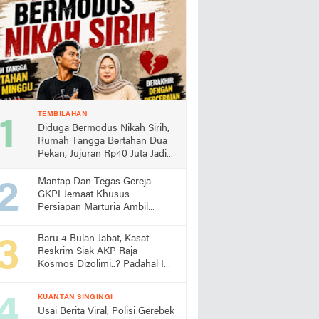
TEMBILAHAN
Diduga Bermodus Nikah Sirih,
Rumah Tangga Bertahan Dua
Pekan, Jujuran Rp40 Juta Jadi
Sorotan
Mantap Dan Tegas Gereja
GKPI Jemaat Khusus
Persiapan Marturia Ambil
Langkah Melaksanakan Ibadah
Pertama lebih Awal
Baru 4 Bulan Jabat, Kasat
Reskrim Siak AKP Raja
Kosmos Dizolimi..? Padahal Ini
Bukti Kinerjanya
KUANTAN SINGINGI
Usai Berita Viral, Polisi Gerebek