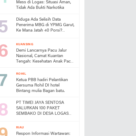
Mess di Logas: Situasi Aman,
Tidak Ada Bukti Narkotika
Diduga Ada Selisih Data
Penerima MBG di YPMG Garut,
Ke Mana Jatah 40 Porsi?
Publik Desak SPPG Beri
Penjelasan
KUANSING
Demi Lancarnya Pacu Jalur
Nasional, Camat Kuantan
Tengah: Kesehatan Anak Pacu
Harga Mati
ROHIL
Ketua PBB hadiri Pelantikan
Gersuma Rohil DI hotel
Bintang mulia Bagan batu.
PT TIMEI JAYA SENTOSA
SALURKAN 100 PAKET
SEMBAKO DI DESA LOGAS
HILIR, KEPALA DESA
UCAPKAN TERIMA KASIH
RIAU
Respon Informasi Wartawan: