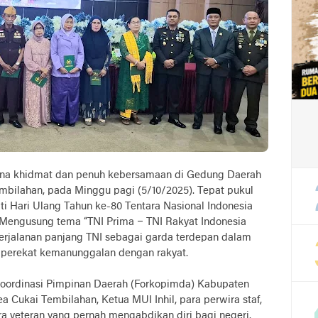
ana khidmat dan penuh kebersamaan di Gedung Daerah
embilahan, pada Minggu pagi (5/10/2025). Tepat pukul
i Hari Ulang Tahun ke-80 Tentara Nasional Indonesia
 Mengusung tema “TNI Prima – TNI Rakyat Indonesia
 perjalanan panjang TNI sebagai garda terdepan dalam
 perekat kemanunggalan dengan rakyat.
 Koordinasi Pimpinan Daerah (Forkopimda) Kabupaten
ea Cukai Tembilahan, Ketua MUI Inhil, para perwira staf,
ara veteran yang pernah mengabdikan diri bagi negeri.