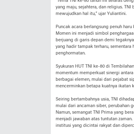
“Tema TNI ke-80 tahun ini selaras denga
yang maju, sejahtera, dan religius. TN
mewujudkan hal itu,” ujar Yuliantini.
Puncak acara berlangsung penuh haru 
Momen ini menjadi simbol penghargaan
berjuang di garis depan demi tegakny
yang hadir tampak terharu, sementara
penghormatan.
Syukuran HUT TNI ke-80 di Tembilahan
momentum memperkuat sinergi antara T
berbagai elemen, mulai dari pejabat si
mencerminkan betapa kuatnya ikatan 
Seiring bertambahnya usia, TNI dihad
mulai dari ancaman siber, perubahan ge
Namun, semangat TNI Prima yang berarti 
menjadi jawaban atas tuntutan zaman. D
institusi yang dicintai rakyat dan dip