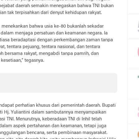
 pejabat daerah semakin menegaskan bahwa TNI bukan
gian tak terpisahkan dari denyut kehidupan rakyat.
l menekankan bahwa usia ke-80 bukanlah sekadar
NI dalam menjaga persatuan dan keamanan negara. Ia
tiasa beradaptasi dengan perkembangan zaman tanpa
yat, tentara pejuang, tentara nasional, dan tentara
okoh bersama rakyat, mengabdi tanpa pamrih, dan
esetiaan,” tegasnya.
endapat perhatian khusus dari pemerintah daerah. Bupati
pati Hj. Yuliantini dalam sambutannya menyampaikan
asi TNI. Menurutnya, keberadaan TNI di Inhil telah
 dalam aspek pertahanan dan keamanan, tetapi juga
ggulangan bencana, serta pembinaan masyarakat.