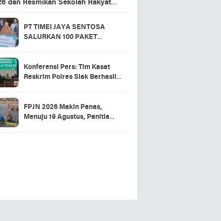
26 dan Resmikan Sekolah Rakyat
ansing
PT TIMEI JAYA SENTOSA
SALURKAN 100 PAKET
SEMBAKO DI DESA LOGAS
HILIR, KEPALA DESA
UCAPKAN TERIMA KASIH
Konferensi Pers: Tim Kasat
Reskrim Polres Siak Berhasil
Ungkap Kasus Warga Tewas di
RSUD Tengku Rafian
FPJN 2026 Makin Panas,
Menuju 19 Agustus, Panitia
Pacu Jalur 2026 Matangkan
Persiapan