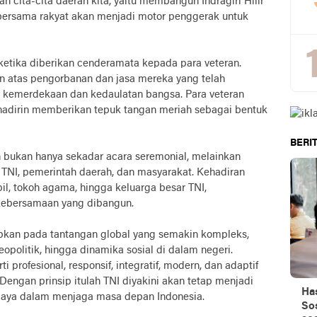
n cita-cita daerah kita, yaitu membangun Indragiri Hilir
I bersama rakyat akan menjadi motor penggerak untuk
ketika diberikan cenderamata kepada para veteran.
 atas pengorbanan dan jasa mereka yang telah
a kemerdekaan dan kedaulatan bangsa. Para veteran
 hadirin memberikan tepuk tangan meriah sebagai bentuk
BERIT
 bukan hanya sekadar acara seremonial, melainkan
NI, pemerintah daerah, dan masyarakat. Kehadiran
pil, tokoh agama, hingga keluarga besar TNI,
kebersamaan yang dibangun.
apkan pada tantangan global yang semakin kompleks,
opolitik, hingga dinamika sosial di dalam negeri.
profesional, responsif, integratif, modern, dan adaptif
engan prinsip itulah TNI diyakini akan tetap menjadi
Ha
ercaya dalam menjaga masa depan Indonesia.
Sos