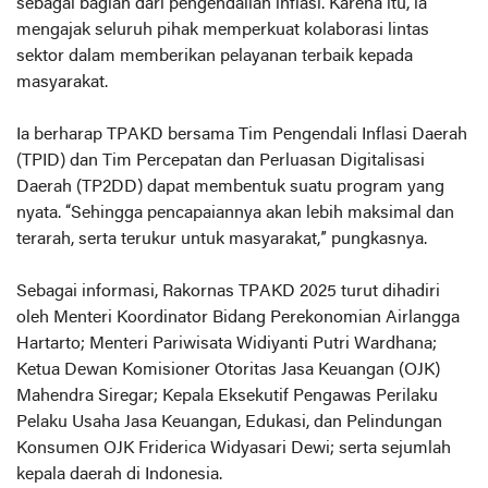
sebagai bagian dari pengendalian inflasi. Karena itu, ia
mengajak seluruh pihak memperkuat kolaborasi lintas
sektor dalam memberikan pelayanan terbaik kepada
masyarakat.
Ia berharap TPAKD bersama Tim Pengendali Inflasi Daerah
(TPID) dan Tim Percepatan dan Perluasan Digitalisasi
Daerah (TP2DD) dapat membentuk suatu program yang
nyata. “Sehingga pencapaiannya akan lebih maksimal dan
terarah, serta terukur untuk masyarakat,” pungkasnya.
Sebagai informasi, Rakornas TPAKD 2025 turut dihadiri
oleh Menteri Koordinator Bidang Perekonomian Airlangga
Hartarto; Menteri Pariwisata Widiyanti Putri Wardhana;
Ketua Dewan Komisioner Otoritas Jasa Keuangan (OJK)
Mahendra Siregar; Kepala Eksekutif Pengawas Perilaku
Pelaku Usaha Jasa Keuangan, Edukasi, dan Pelindungan
Konsumen OJK Friderica Widyasari Dewi; serta sejumlah
kepala daerah di Indonesia.