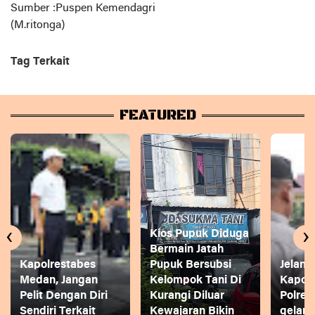
Sumber :Puspen Kemendagri
(M.ritonga)
Tag Terkait
FEATURED
‹
›
Kios Pupuk Diduga
Bermain Jatah
Kapolrestabes
Pupuk Bersubsi
Jelang
Medan, Jangan
Kelompok Tani Di
Kapol
Pelit Dengan Diri
Kurangi Diluar
Polres
Sendiri Terkait
Kewajaran Bikin
gelar