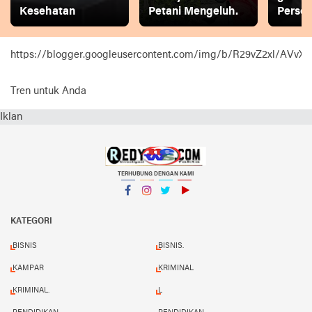
Kesehatan
Petani Mengeluh.
Person
https://blogger.googleusercontent.com/img/b/R29vZ2xl
Tren untuk Anda
Iklan
TERHUBUNG DENGAN KAMI
Facebook
Instagram
Twitter
YouTube
KATEGORI
BISNIS
BISNIS.
KAMPAR
KRIMINAL
KRIMINAL.
L