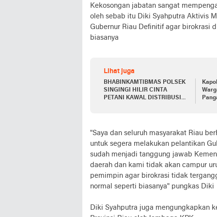
Kekosongan jabatan sangat mempengaru
oleh sebab itu Diki Syahputra Aktivis
Gubernur Riau Definitif agar birokrasi
biasanya
Lihat juga
BHABINKAMTIBMAS POLSEK
Kapo
SINGINGI HILIR CINTA
Warg
PETANI KAWAL DISTRIBUSI
Pang
PANEN JAGUNG PIPIL KE
Jagun
BULOG
Ceren
"Saya dan seluruh masyarakat Riau be
untuk segera melakukan pelantikan Gub
sudah menjadi tanggung jawab Kemend
daerah dan kami tidak akan campur ur
pemimpin agar birokrasi tidak tergang
normal seperti biasanya" pungkas Diki
Diki Syahputra juga mengungkapkan ke