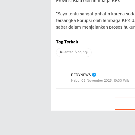
Provinsi Riau oleh lembaga KPK
"Saya tentu sangat prihatin karena su
tersangka korupsi oleh lembaga KPK d
sabar dalam menjalankan proses hukum 
Tag Terkait
Kuantan Singingi
REDYNEWS
Rabu, 05 November 2025, 16:33 WIB
REKOMENDASI