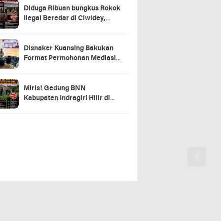
Diduga Ribuan bungkus Rokok
Ilegal Beredar di Ciwidey,
Hasil Investigasi Wartawan
Soroti Dugaan Pasokan dari
Pulau Jawa
Disnaker Kuansing Bakukan
Format Permohonan Mediasi,
Proses Perselisihan Industrial
Dipercepat
Miris! Gedung BNN
Kabupaten Indragiri Hilir di
Sei Beringin Diduga Tak
Pernah Beroperasi, Warga
Pertanyakan Pemanfaatan
Aset Negara