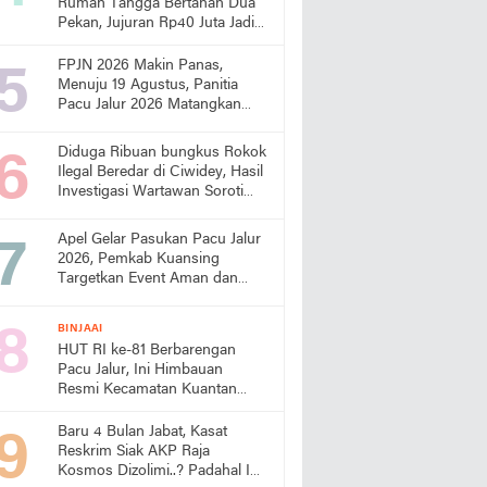
Rumah Tangga Bertahan Dua
Pekan, Jujuran Rp40 Juta Jadi
Sorotan
FPJN 2026 Makin Panas,
Menuju 19 Agustus, Panitia
Pacu Jalur 2026 Matangkan
Persiapan
Diduga Ribuan bungkus Rokok
Ilegal Beredar di Ciwidey, Hasil
Investigasi Wartawan Soroti
Dugaan Pasokan dari Pulau
Jawa
Apel Gelar Pasukan Pacu Jalur
2026, Pemkab Kuansing
Targetkan Event Aman dan
Sukses
BINJAAI
HUT RI ke-81 Berbarengan
Pacu Jalur, Ini Himbauan
Resmi Kecamatan Kuantan
Tengah
Baru 4 Bulan Jabat, Kasat
Reskrim Siak AKP Raja
Kosmos Dizolimi..? Padahal Ini