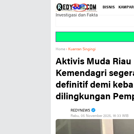
BISNIS
KAMPAR
Investigasi dan Fakta
Home
›
Kuantan Singingi
Aktivis Muda Riau
Kemendagri segera
definitif demi keba
dilingkungan Pem
REDYNEWS
Rabu, 05 November 2025, 16:33 WIB