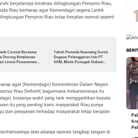
hi berjalannya birokrasi dilingkungan Pemprov Riau,
 Muda Riau berharap agar Kemendagri segera Lantik
 dilingkungan Pemprov Riau tetap berjalan normal seperti
BERIT
lsek Cerenti Bersama
Tokoh Pemuda Kuansing Soroti
a Dorong Ketahanan
Dugaan Pelanggaran Izin PT
an Lewat Penanaman
SAM, Minta Penegak Hukum
g Pipil di Desa Koto
Turun Tangan
ti
rharap agar (Kemendagri) Kementerian Dalam Negeri
ernur Riau Definitif, bagaimana mekanismenya itu
agri, biasanya wakil yang naik menggantikan kepala
usan itu yang penting kami masyarakat Riau punya
gu dan pelayanan terhadap masyarakat tetap berjalan
Pal
Kre
Pe
prihatinannya atas adanya operasi tangkap tangan di