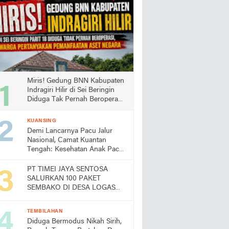
Miris! Gedung BNN Kabupaten
Indragiri Hilir di Sei Beringin
Diduga Tak Pernah Beroperasi,
Warga Pertanyakan
Pemanfaatan Aset Negara
KUANSING
Demi Lancarnya Pacu Jalur
Nasional, Camat Kuantan
Tengah: Kesehatan Anak Pacu
Harga Mati
PT TIMEI JAYA SENTOSA
SALURKAN 100 PAKET
SEMBAKO DI DESA LOGAS
HILIR, KEPALA DESA
UCAPKAN TERIMA KASIH
TEMBILAHAN
Diduga Bermodus Nikah Sirih,