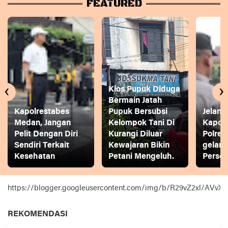
FEATURED
‹
›
Kios Pupuk Diduga
Bermain Jatah
Kapolrestabes
Pupuk Bersubsi
Jelang
Medan, Jangan
Kelompok Tani Di
Kapol
Pelit Dengan Diri
Kurangi Diluar
Polres
Sendiri Terkait
Kewajaran Bikin
gelar
Kesehatan
Petani Mengeluh.
Person
https://blogger.googleusercontent.com/img/b/R29vZ2xl
REKOMENDASI