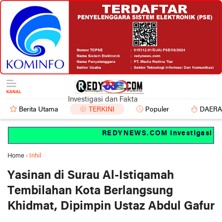
Investigasi dan Fakta
Berita Utama
TERKINI
Populer
DAER
REDYNEWS.COM Investigasi dan 
Home
›
Inhil
Yasinan di Surau Al-Istiqamah
Tembilahan Kota Berlangsung
Khidmat, Dipimpin Ustaz Abdul Gafur