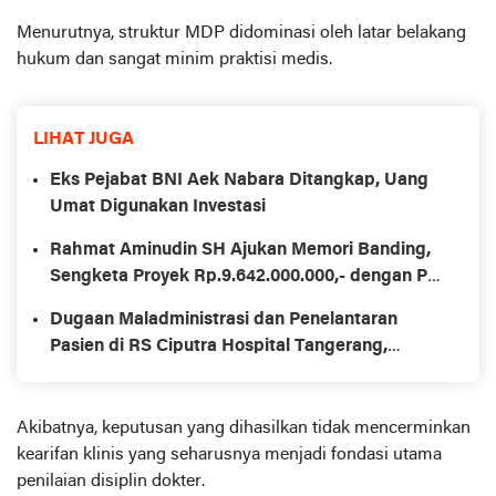
Menurutnya, struktur MDP didominasi oleh latar belakang
hukum dan sangat minim praktisi medis.
LIHAT JUGA
Eks Pejabat BNI Aek Nabara Ditangkap, Uang
Umat Digunakan Investasi
Rahmat Aminudin SH Ajukan Memori Banding,
Sengketa Proyek Rp.9.642.000.000,- dengan PT
Verona Indah Pictures Tbk Diminta Diuji
Dugaan Maladministrasi dan Penelantaran
Kembali di Tingkat Banding
Pasien di RS Ciputra Hospital Tangerang,
Oknum Dokter Spesialis Diduga Paksa Cuci
Darah Tanpa Transparansi Medis
Akibatnya, keputusan yang dihasilkan tidak mencerminkan
kearifan klinis yang seharusnya menjadi fondasi utama
penilaian disiplin dokter.