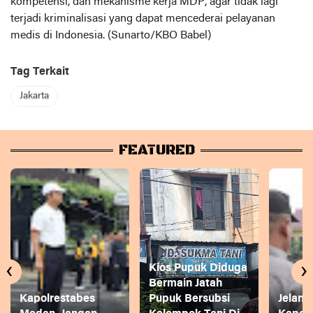
kompetensi, dan mekanisme kerja MDP, agar tidak lagi
terjadi kriminalisasi yang dapat mencederai pelayanan
medis di Indonesia. (Sunarto/KBO Babel)
Tag Terkait
Jakarta
FEATURED
‹
›
Kios Pupuk Diduga
Bermain Jatah
Kapolrestabes
Pupuk Bersubsi
Jelang