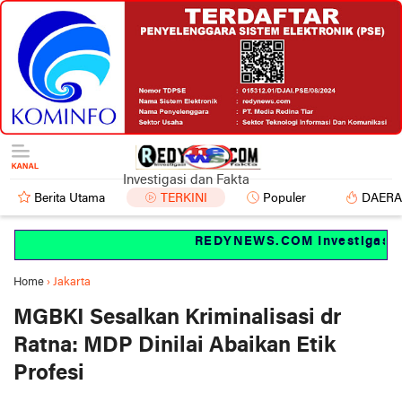
Investigasi dan Fakta
Berita Utama
TERKINI
Populer
DAER
REDYNEWS.COM Investigasi dan
Home
›
Jakarta
MGBKI Sesalkan Kriminalisasi dr
Ratna: MDP Dinilai Abaikan Etik
Profesi