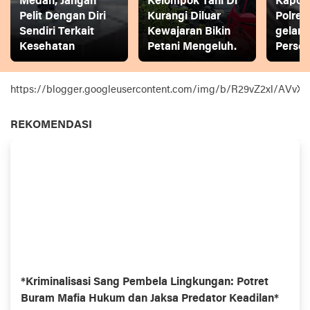
Medan, Jangan
Kelompok Tani Di
Kapol
Pelit Dengan Diri
Kurangi Diluar
Polres
Sendiri Terkait
Kewajaran Bikin
gelar
Kesehatan
Petani Mengeluh.
Person
https://blogger.googleusercontent.com/img/b/R29vZ2xl
REKOMENDASI
*Kriminalisasi Sang Pembela Lingkungan: Potret
Buram Mafia Hukum dan Jaksa Predator Keadilan*