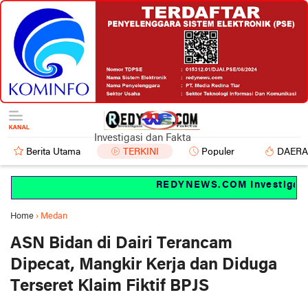
Investigasi dan Fakta
Berita Utama
TERKINI
Populer
DAER
REDYNEWS.COM Investigasi da
Home
›
Medan
ASN Bidan di Dairi Terancam
Dipecat, Mangkir Kerja dan Diduga
Terseret Klaim Fiktif BPJS