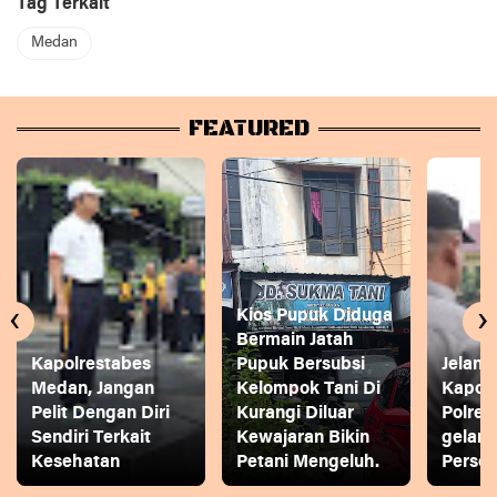
Tag Terkait
Medan
FEATURED
‹
›
Kios Pupuk Diduga
Bermain Jatah
Kapolrestabes
Pupuk Bersubsi
Jelang
Medan, Jangan
Kelompok Tani Di
Kapol
Pelit Dengan Diri
Kurangi Diluar
Polres
Sendiri Terkait
Kewajaran Bikin
gelar
Kesehatan
Petani Mengeluh.
Person