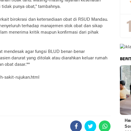
ayanan tidak tahu. Masing-masing layanan kesehatan
i tidak punya obat," tambahnya.
erkait birokrasi dan ketersediaan obat di RSUD Mandau.
menyeluruh terhadap manajemen stok obat dan sikap
alam menerima kritik maupun konfirmasi dari pihak
kat mendesak agar fungsi BLUD benar-benar
asien darurat yang ditolak atau diarahkan keluar rumah
BERIT
n obat dasar.**
h-sakit-rujukan.html
Ha
Sos