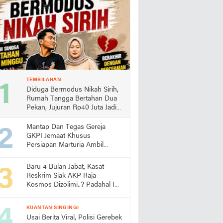
TEMBILAHAN
Diduga Bermodus Nikah Sirih,
Rumah Tangga Bertahan Dua
Pekan, Jujuran Rp40 Juta Jadi
Sorotan
Mantap Dan Tegas Gereja
GKPI Jemaat Khusus
Persiapan Marturia Ambil
Langkah Melaksanakan Ibadah
Pertama lebih Awal
Baru 4 Bulan Jabat, Kasat
Reskrim Siak AKP Raja
Kosmos Dizolimi..? Padahal Ini
Bukti Kinerjanya
KUANTAN SINGINGI
Usai Berita Viral, Polisi Gerebek