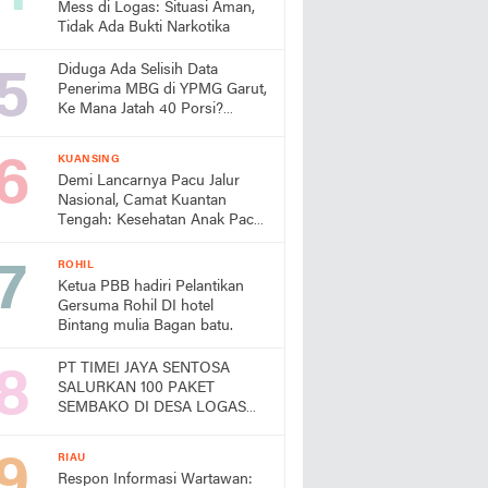
Mess di Logas: Situasi Aman,
Tidak Ada Bukti Narkotika
Diduga Ada Selisih Data
Penerima MBG di YPMG Garut,
Ke Mana Jatah 40 Porsi?
Publik Desak SPPG Beri
Penjelasan
KUANSING
Demi Lancarnya Pacu Jalur
Nasional, Camat Kuantan
Tengah: Kesehatan Anak Pacu
Harga Mati
ROHIL
Ketua PBB hadiri Pelantikan
Gersuma Rohil DI hotel
Bintang mulia Bagan batu.
PT TIMEI JAYA SENTOSA
SALURKAN 100 PAKET
SEMBAKO DI DESA LOGAS
HILIR, KEPALA DESA
UCAPKAN TERIMA KASIH
RIAU
Respon Informasi Wartawan: