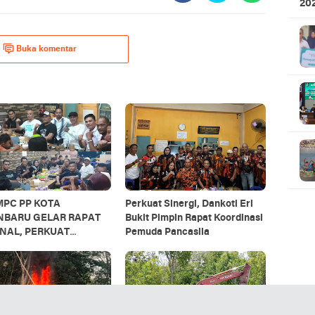
20
Ku
Buka komentar
MPC PP KOTA
Perkuat Sinergi, Dankoti Eri
NBARU GELAR RAPAT
Bukit Pimpin Rapat Koordinasi
NAL, PERKUAT
Pemuda Pancasila
TUR DAN SINERGI
OTA