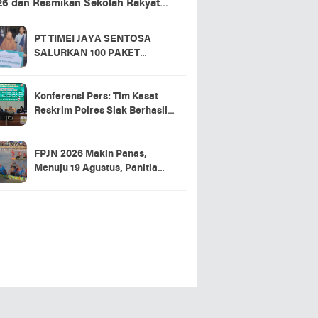
26 dan Resmikan Sekolah Rakyat
ansing
PT TIMEI JAYA SENTOSA
SALURKAN 100 PAKET
SEMBAKO DI DESA LOGAS
HILIR, KEPALA DESA
UCAPKAN TERIMA KASIH
Konferensi Pers: Tim Kasat
Reskrim Polres Siak Berhasil
Ungkap Kasus Warga Tewas di
RSUD Tengku Rafian
FPJN 2026 Makin Panas,
Menuju 19 Agustus, Panitia
Pacu Jalur 2026 Matangkan
Persiapan