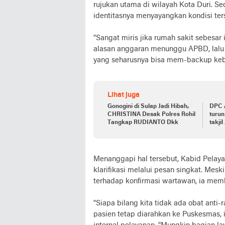
rujukan utama di wilayah Kota Duri. 
identitasnya menyayangkan kondisi ter
"Sangat miris jika rumah sakit sebesar i
alasan anggaran menunggu APBD, lalu
yang seharusnya bisa mem-backup keb
Lihat juga
Gonogini di Sulap Jadi Hibah,
DPC A
CHRISTINA Desak Polres Rohil
turun
Tangkap RUDIANTO Dkk
takjil 
Menanggapi hal tersebut, Kabid Pela
klarifikasi melalui pesan singkat. Me
terhadap konfirmasi wartawan, ia mem
"Siapa bilang kita tidak ada obat anti
pasien tetap diarahkan ke Puskesmas,